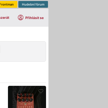
Frontman
Hudební fórum
nzerát
Přihlásit se