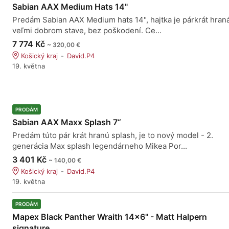
Sabian AAX Medium Hats 14"
Predám Sabian AAX Medium hats 14", hajtka je párkrát hraná
veľmi dobrom stave, bez poškodení. Ce...
7 774 Kč
~ 320,00 €
Košický kraj
David.P4
19. května
PRODÁM
Sabian AAX Maxx Splash 7“
Predám túto pár krát hranú splash, je to nový model - 2.
generácia Max splash legendárneho Mikea Por...
3 401 Kč
~ 140,00 €
Košický kraj
David.P4
19. května
PRODÁM
Mapex Black Panther Wraith 14x6" - Matt Halpern
signature