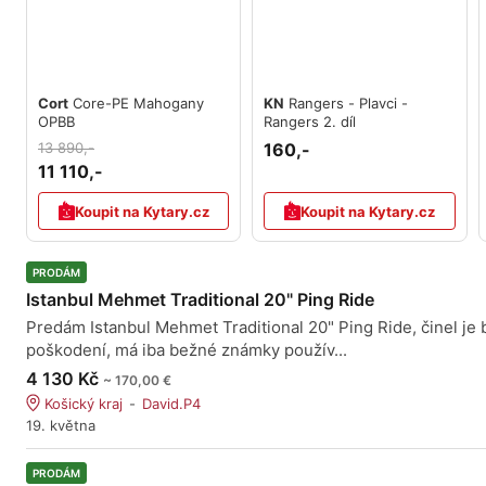
Cort
Core-PE Mahogany
KN
Rangers - Plavci -
OPBB
Rangers 2. díl
13 890,-
160,-
11 110,-
Koupit na Kytary.cz
Koupit na Kytary.cz
PRODÁM
Istanbul Mehmet Traditional 20" Ping Ride
Predám Istanbul Mehmet Traditional 20" Ping Ride, činel je 
poškodení, má iba bežné známky použív...
4 130 Kč
~ 170,00 €
Košický kraj
David.P4
19. května
PRODÁM