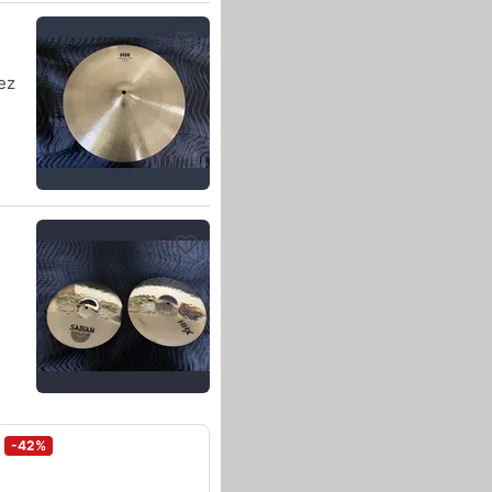
ez
-42%