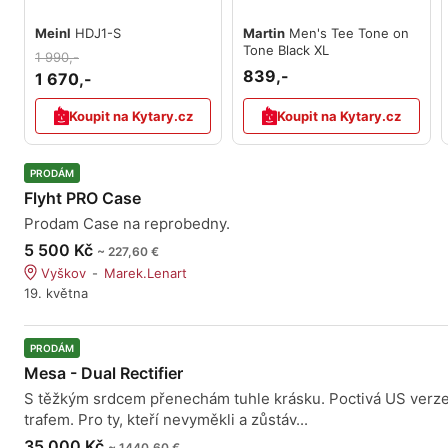
Meinl
HDJ1-S
Martin
Men's Tee Tone on
Tone Black XL
1 990,-
839,-
1 670,-
Koupit na Kytary.cz
Koupit na Kytary.cz
PRODÁM
Flyht PRO Case
Prodam Case na reprobedny.
5 500 Kč
~ 227,60 €
Vyškov
Marek.Lenart
19. května
PRODÁM
Mesa - Dual Rectifier
S těžkým srdcem přenechám tuhle krásku. Poctivá US verze
trafem. Pro ty, kteří nevyměkli a zůstáv...
35 000 Kč
~ 1440,60 €