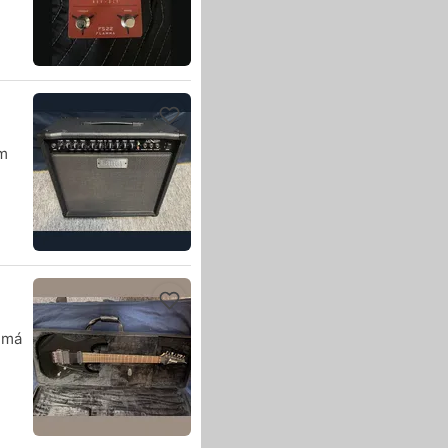
om
a má