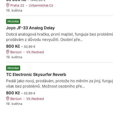
Praha 22
Urbanmichal.Cz
19. května
PRODÁM
Joyo JF-33 Analog Delay
Dobrá analogová hračka, první majitel, funguje bez problém
prodávám z důvodu nevyužití. Osobní pře...
800 Kč
~ 32,90 €
Beroun
Vit.Nedved
19. května
PRODÁM
TC Electronic Skysurfer Reverb
Pedál jako nový, prodávám, protože ho měním za jiný, fungu
však bez problémů. Možnost osobního pře...
800 Kč
~ 32,90 €
Beroun
Vit.Nedved
19. května