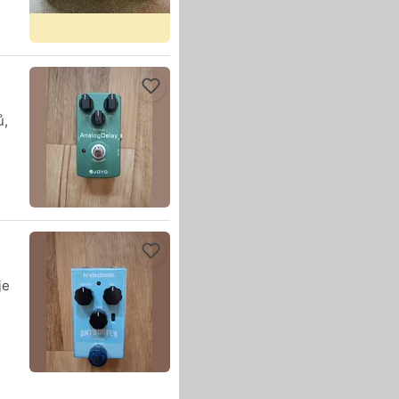
ů,
je