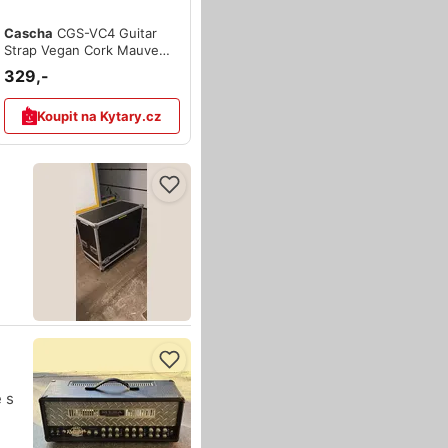
Cascha
CGS-VC4 Guitar
Strap Vegan Cork Mauve
Leaves
329,-
Koupit na Kytary.cz
 s