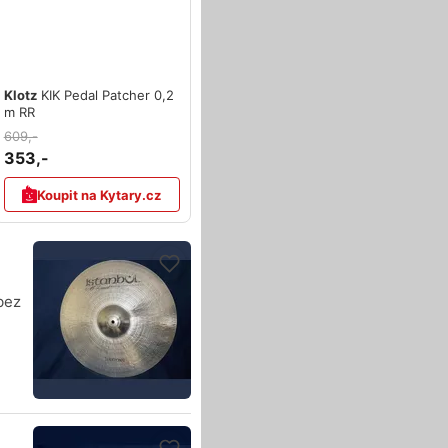
Klotz
KIK Pedal Patcher 0,2
m RR
609,-
353,-
Koupit na Kytary.cz
bez