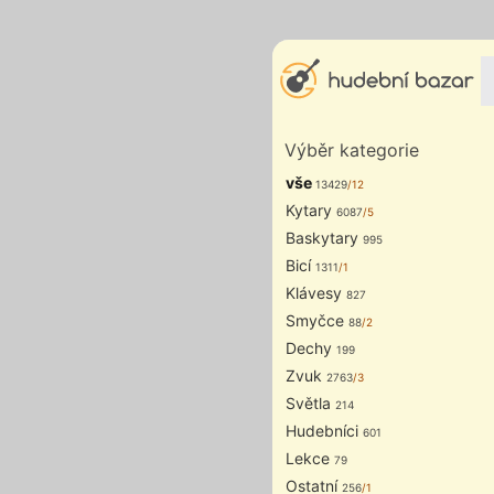
Výběr kategorie
vše
13429
/12
Kytary
6087
/5
Baskytary
995
Bicí
1311
/1
Klávesy
827
Smyčce
88
/2
Dechy
199
Zvuk
2763
/3
Světla
214
Hudebníci
601
Lekce
79
Ostatní
256
/1