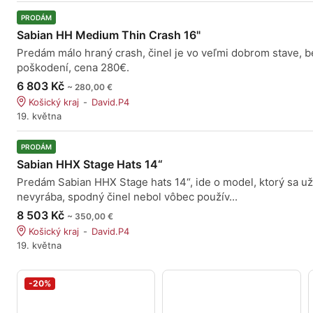
PRODÁM
Sabian HH Medium Thin Crash 16"
Predám málo hraný crash, činel je vo veľmi dobrom stave, b
poškodení, cena 280€.
6 803 Kč
~ 280,00 €
Košický kraj
David.P4
19. května
PRODÁM
Sabian HHX Stage Hats 14“
Predám Sabian HHX Stage hats 14“, ide o model, ktorý sa už
nevyrába, spodný činel nebol vôbec použív...
8 503 Kč
~ 350,00 €
Košický kraj
David.P4
19. května
-20%