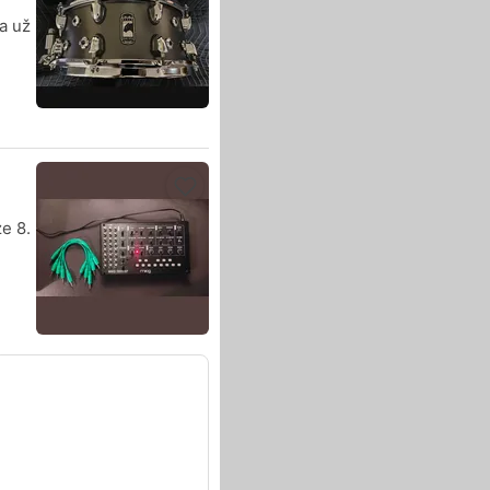
a už
e 8.