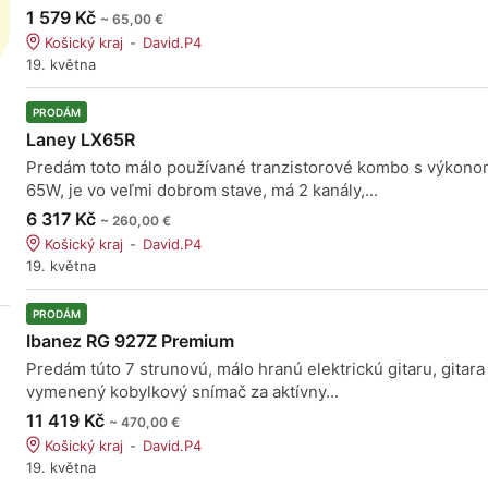
1 579 Kč
~ 65,00 €
Košický kraj
David.P4
19. května
PRODÁM
Laney LX65R
Predám toto málo používané tranzistorové kombo s výkon
65W, je vo veľmi dobrom stave, má 2 kanály,...
6 317 Kč
~ 260,00 €
Košický kraj
David.P4
19. května
PRODÁM
Ibanez RG 927Z Premium
Predám túto 7 strunovú, málo hranú elektrickú gitaru, gitar
vymenený kobylkový snímač za aktívny...
11 419 Kč
~ 470,00 €
Košický kraj
David.P4
19. května