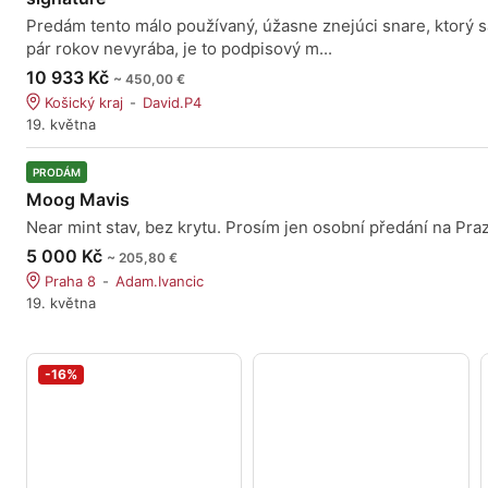
Predám tento málo používaný, úžasne znejúci snare, ktorý s
pár rokov nevyrába, je to podpisový m...
10 933 Kč
~ 450,00 €
Košický kraj
David.P4
19. května
PRODÁM
Moog Mavis
Near mint stav, bez krytu. Prosím jen osobní předání na Praz
5 000 Kč
~ 205,80 €
Praha 8
Adam.Ivancic
19. května
-16%