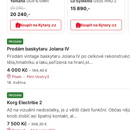
Yamaha
DGX-670WH
LD Systems
U505 HHD 2
20 290,-
15 890,-
20 240,-
Koupit na Kytary.cz
Koupit na Kytary.cz
PRODÁM
Prodám baskytaru Jolana IV
Prodám vintage baskytaru Jolana IV po celkové rekonstrukc
těla,hmatníku a laku,seřízená na hraní,st...
4 000 Kč
~ 164,40 €
Písek
Petr.Vostry3
18. května
PRODÁM
Korg Electribe 2
Až na vizuální nedostatky, je z větší části funkční. Občas něj
knob zlobí( asi špatný kontakt, al...
7 500 Kč
~ 308,20 €