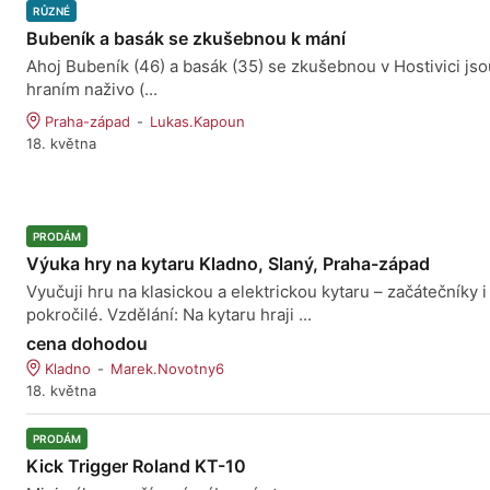
RŮZNÉ
Bubeník a basák se zkušebnou k mání
Ahoj Bubeník (46) a basák (35) se zkušebnou v Hostivici jso
hraním naživo (...
Praha-západ
Lukas.Kapoun
18. května
PRODÁM
Výuka hry na kytaru Kladno, Slaný, Praha-západ
Vyučuji hru na klasickou a elektrickou kytaru – začátečníky i
pokročilé. Vzdělání: Na kytaru hraji ...
cena dohodou
Kladno
Marek.Novotny6
18. května
PRODÁM
Kick Trigger Roland KT-10