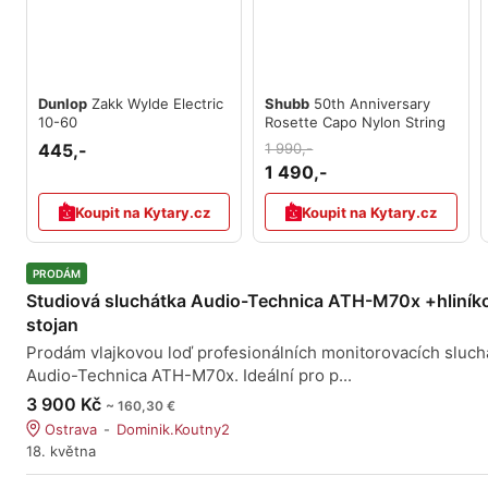
Dunlop
Zakk Wylde Electric
Shubb
50th Anniversary
10-60
Rosette Capo Nylon String
445,-
1 990,-
1 490,-
Koupit na Kytary.cz
Koupit na Kytary.cz
PRODÁM
Studiová sluchátka Audio-Technica ATH-M70x +hliník
stojan
Prodám vlajkovou loď profesionálních monitorovacích sluch
Audio-Technica ATH-M70x. Ideální pro p...
3 900 Kč
~ 160,30 €
Ostrava
Dominik.Koutny2
18. května