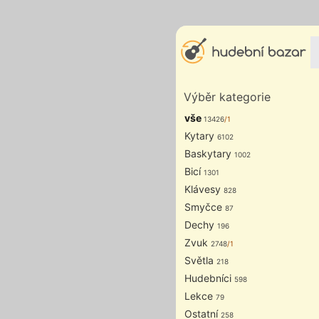
Výběr kategorie
vše
13426
/1
Kytary
6102
Baskytary
1002
Bicí
1301
Klávesy
828
Smyčce
87
Dechy
196
Zvuk
2748
/1
Světla
218
Hudebníci
598
Lekce
79
Ostatní
258