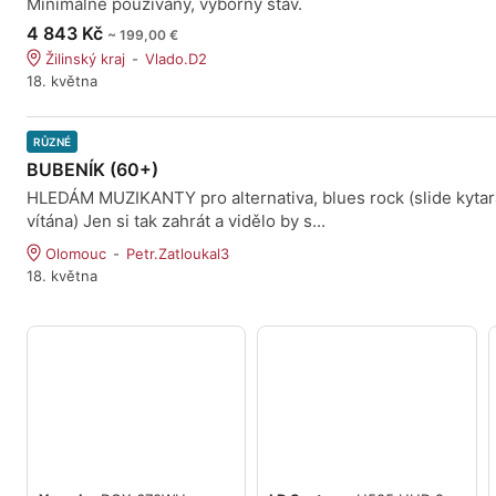
Minimálne používaný, výborný stav.
4 843 Kč
~ 199,00 €
Žilinský kraj
Vlado.D2
18. května
RŮZNÉ
BUBENÍK (60+)
HLEDÁM MUZIKANTY pro alternativa, blues rock (slide kytar
vítána) Jen si tak zahrát a vidělo by s...
Olomouc
Petr.Zatloukal3
18. května