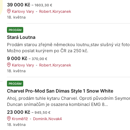
39 000 Kč
~ 1603,30 €
Karlovy Vary
Robert.Korycanek
18. května
PRODÁM
Stará Loutna
Prodám starou zřejmě německou loutnu,stav slušný viz foto
Možno poslat kurýrem po ČR za 250 kč.
9 000 Kč
~ 370,00 €
Karlovy Vary
Robert.Korycanek
18. května
PRODÁM
Charvel Pro-Mod San Dimas Style 1 Snow White
Ahoj, prodám tuhle kytaru Charvel. Oproti původním Seymo
Duncan snímačům je osazena kombinací EMG 8...
23 000 Kč
~ 945,50 €
Kroměříž
Dominik.Novak4
18. května