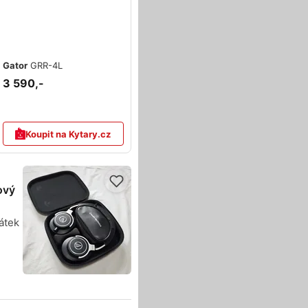
Gator
GRR-4L
3 590,-
Koupit na Kytary.cz
ový
átek