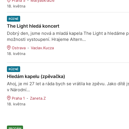
Praha 5
Matyaskral26
18. května
RŮZNÉ
The Light hledá koncert
Dobrý den, jsme nová a mladá kapela The Light a hledáme p
možnosti vystoupení. Hrajeme Altern...
Ostrava
Vaclav.Kucza
18. května
RŮZNÉ
Hledám kapelu (zpěvačka)
Ahoj, je mi 27 let a ráda bych se vrátila ke zpěvu. Jako dítě
v Národní...
Praha 1
Zaneta.Z
18. května
PRODÁM