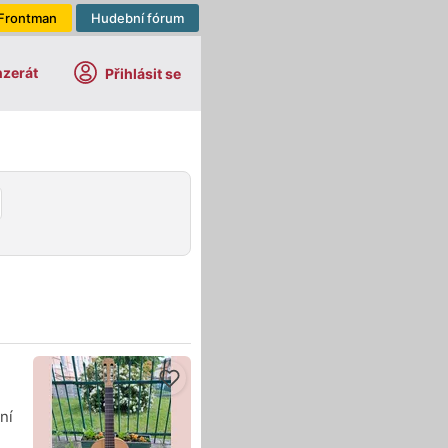
Frontman
Hudební fórum
nzerát
Přihlásit se
ní