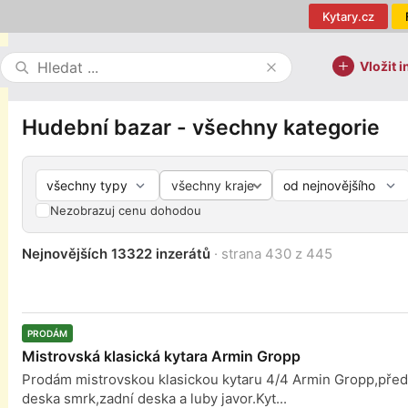
Kytary.cz
Vložit i
Hudební bazar - všechny kategorie
všechny kraje
Nezobrazuj cenu dohodou
Nejnovějších 13322 inzerátů
· strana 430 z 445
PRODÁM
Mistrovská klasická kytara Armin Gropp
Prodám mistrovskou klasickou kytaru 4/4 Armin Gropp,před
deska smrk,zadní deska a luby javor.Kyt...