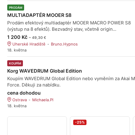
PRODÁM
MULTIADAPTÉR MOOER S8
Prodám efektový multiadaptér MOOER MACRO POWER S8
(výstup na 8 efektů). Bezvadný stav, včetně origin...
1 200 Kč
~ 49,30 €
Uherské Hradiště
Bruno.Hypnos
18. května
KOUPÍM
Korg WAVEDRUM Global Edition
Koupím WAVEDRUM Global Edition nebo vyměním za Akai MP
Force. Děkuji za nabídku.
cena dohodou
Ostrava
Michaela.Pl
18. května
-25%