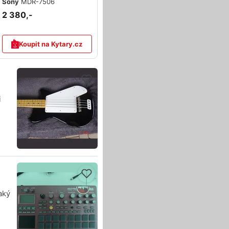
Sony
MDR-7506
2 380,-
Koupit na Kytary.cz
i
aký