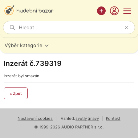
Výběr kategorie
Inzerát č.739319
Inzerát byl smazán.
« Zpět
Nastavení cookies
|
Vzhled:
světlý
tmavý
|
Kontakt
© 1999-2026 AUDIO PARTNER s.r.o.