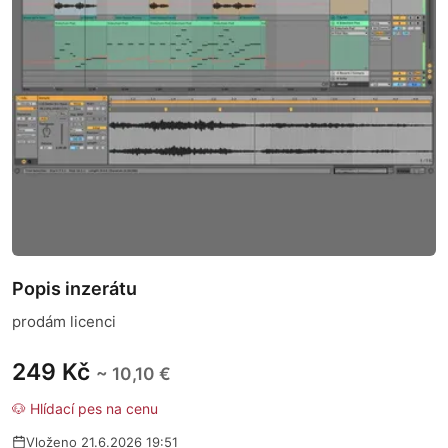
Popis inzerátu
prodám licenci
249 Kč
~ 10,10 €
🐶 Hlídací pes na cenu
Vloženo 21.6.2026 19:51