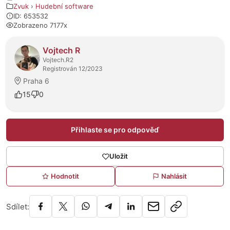
Zvuk
›
Hudební software
ID: 653532
Zobrazeno 7177x
O prodejci
Vojtech R
Vojtech.R2
Registrován 12/2023
Praha 6
15
0
Přihlaste se pro odpověď
Uložit
Hodnotit
Nahlásit
Sdílet: