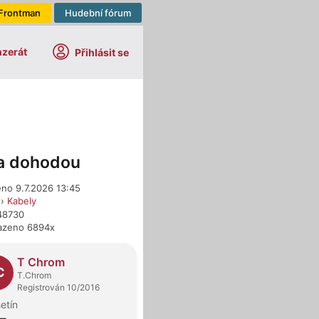
Frontman
Hudební fórum
nzerát
Přihlásit se
a dohodou
eno 9.7.2026 13:45
›
Kabely
648730
azeno 6894x
dejci
T Chrom
C
T.Chrom
Registrován 10/2016
etín