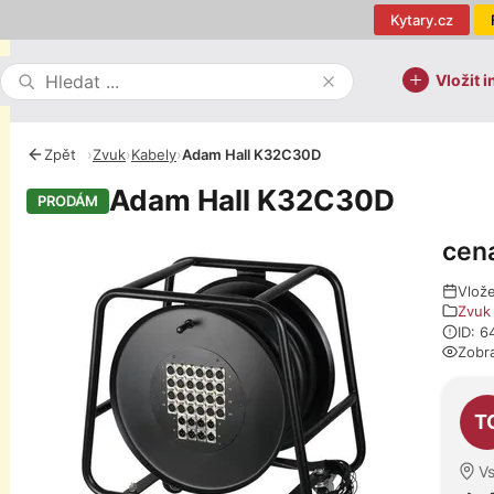
Kytary.cz
Vložit i
Zpět
›
Zvuk
›
Kabely
›
Adam Hall K32C30D
Adam Hall K32C30D
PRODÁM
cen
Fotografie
Vlož
Zvuk
ID: 
Zobr
O pro
T
Vs