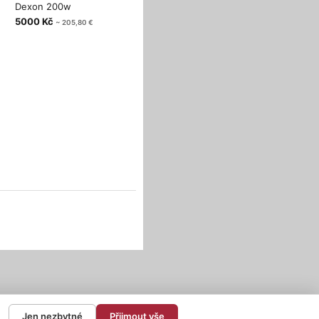
Dexon 200w
5000 Kč
~ 205,80 €
Jen nezbytné
Přijmout vše