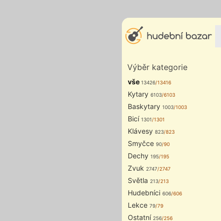
Výběr kategorie
vše
13426
/13416
Kytary
6103
/6103
Baskytary
1003
/1003
Bicí
1301
/1301
Klávesy
823
/823
Smyčce
90
/90
Dechy
195
/195
Zvuk
2747
/2747
Světla
213
/213
Hudebníci
606
/606
Lekce
79
/79
Ostatní
256
/256