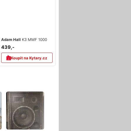
Adam Hall
K3 MMF 1000
439,-
Koupit na Kytary.cz