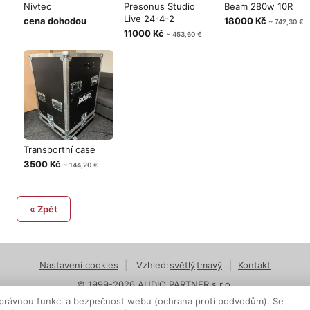
Nivtec
Presonus Studio
Beam 280w 10R
Live 24-4-2
cena dohodou
18000 Kč
~ 742,30 €
11000 Kč
~ 453,60 €
Transportní case
3500 Kč
~ 144,20 €
« Zpět
Nastavení cookies
|
Vzhled:
světlý
tmavý
|
Kontakt
© 1999-2026 AUDIO PARTNER s.r.o.
právnou funkci a bezpečnost webu (ochrana proti podvodům). Se