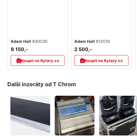
Adam Hall
K20C30
Adam Hall
K12C10
9 150,-
2 500,-
Koupit na Kytary.cz
Koupit na Kytary.cz
Další inzeráty od T Chrom