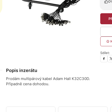
0
P
Sdílet:
Popis inzerátu
Prodám multipárový kabel Adam Hall K32C30D.
Případně cena dohodou.