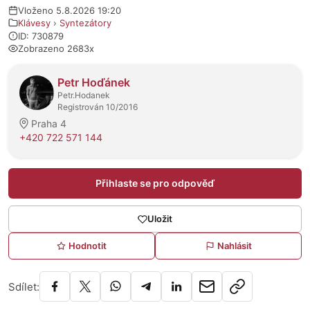
Vloženo 5.8.2026 19:20
Klávesy
›
Syntezátory
ID: 730879
Zobrazeno 2683x
O prodejci
Petr Hoďánek
Petr.Hodanek
Registrován 10/2016
Praha 4
+420 722 571 144
Přihlaste se pro odpověď
Uložit
Hodnotit
Nahlásit
Sdílet: