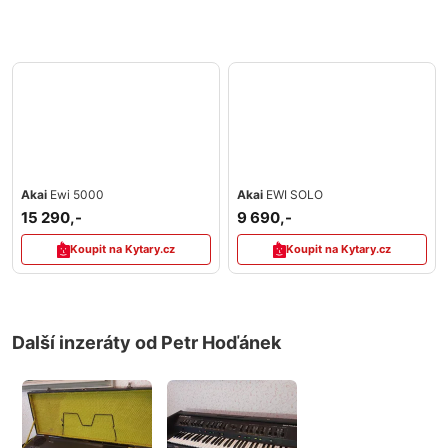
Akai
Ewi 5000
Akai
EWI SOLO
15 290,-
9 690,-
Koupit na Kytary.cz
Koupit na Kytary.cz
Další inzeráty od Petr Hoďánek