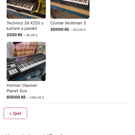
Technics SX K250 s
Crumar Multiman S
kufrem a pamětí
20000 Kč
~ 823,60 €
2200 Kč
~ 90,60 €
Hohner Clavinet
Pianet Duo
60000 Kč
~ 2465,60 €
« Zpět