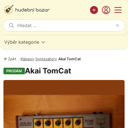
Výběr kategorie
Zpět
›
Klávesy
›
Syntezátory
›
Akai TomCat
Akai TomCat
PRODÁM
Fotografie