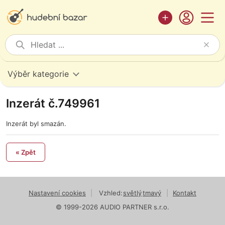
Výběr kategorie
Inzerát č.749961
Inzerát byl smazán.
« Zpět
Nastavení cookies
|
Vzhled:
světlý
tmavý
|
Kontakt
© 1999-2026 AUDIO PARTNER s.r.o.