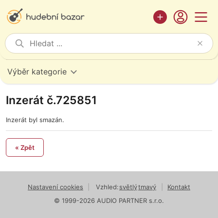
Výběr kategorie
Inzerát č.725851
Inzerát byl smazán.
« Zpět
Nastavení cookies
|
Vzhled:
světlý
tmavý
|
Kontakt
© 1999-2026 AUDIO PARTNER s.r.o.