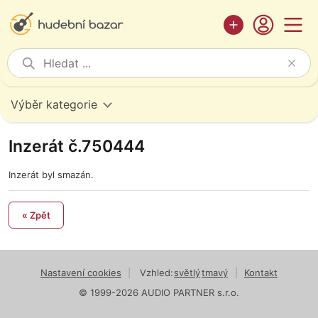
Výběr kategorie
Inzerát č.750444
Inzerát byl smazán.
« Zpět
Nastavení cookies
|
Vzhled:
světlý
tmavý
|
Kontakt
© 1999-2026 AUDIO PARTNER s.r.o.