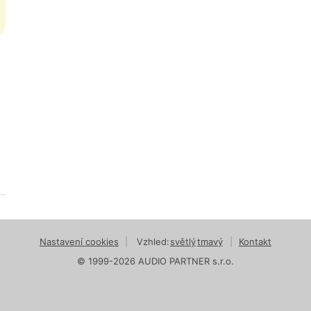
Nastavení cookies
|
Vzhled:
světlý
tmavý
|
Kontakt
© 1999-2026 AUDIO PARTNER s.r.o.