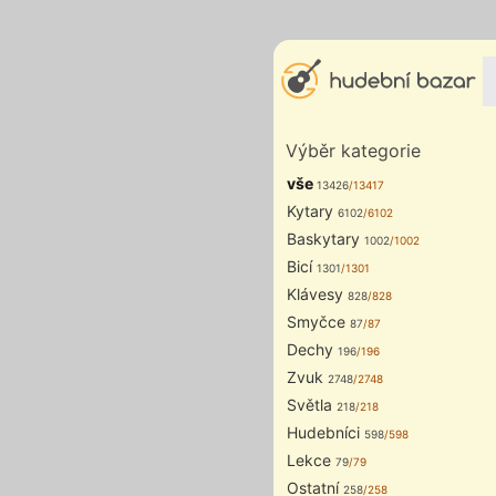
Výběr kategorie
vše
13426
/13417
Kytary
6102
/6102
Baskytary
1002
/1002
Bicí
1301
/1301
Klávesy
828
/828
Smyčce
87
/87
Dechy
196
/196
Zvuk
2748
/2748
Světla
218
/218
Hudebníci
598
/598
Lekce
79
/79
Ostatní
258
/258