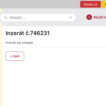
Kytary.cz
Vložit i
Inzerát č.746231
Inzerát byl smazán.
« Zpět