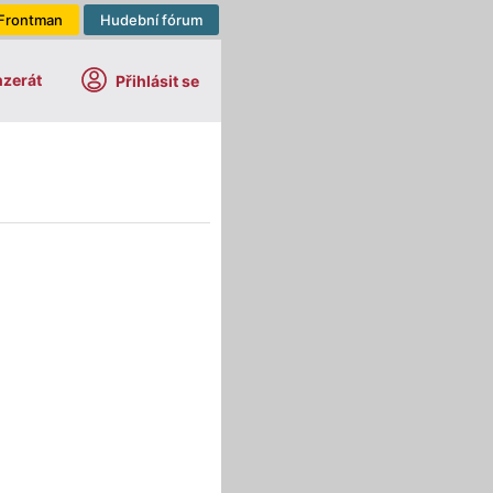
Frontman
Hudební fórum
nzerát
Přihlásit se