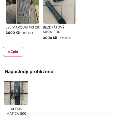
JBL MARQUIS MS 26
BEZDRÁTOVÝ
MIKROFON
3000 Kč
~ 123,50 €
SENHEISER
3000 Kč
~ 123,50 €
« Zpět
Naposledy prohlížené
ALESIS
MATICA 500