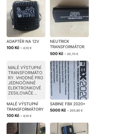
ADAPTÉR NA 12V
NEUTRICK
TRANSFORMÁTOR
100 Kč
~ 4,10 €
REDUKČNÍ
500 Kč
~ 20,70 €
MALÉ VÝSTUPNÍ
TRANSFORMÁTO
RY. VHODNÉ PRO
JEDNOČINNÉ
ELEKTRONKOVÉ
ZESILOVAČE ..
MALÉ VÝSTUPNÍ
SABINE FBX 2020+
TRANSFORMÁTORY
5000 Kč
~ 205,80 €
100 Kč
~ 4,10 €