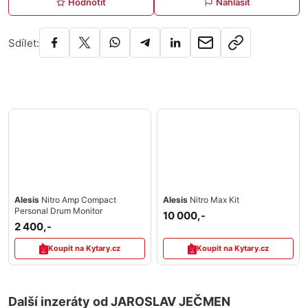
Hodnotit
Nahlásit
Sdílet:
Alesis
Nitro Amp Compact
Alesis
Nitro Max Kit
Personal Drum Monitor
10 000,-
2 400,-
Koupit na Kytary.cz
Koupit na Kytary.cz
Další inzeráty od JAROSLAV JEČMEN