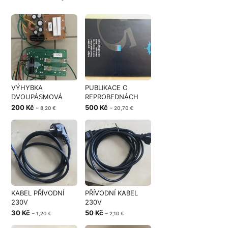
VÝHYBKA
PUBLIKACE O
DVOUPÁSMOVÁ
REPROBEDNÁCH
200 Kč
500 Kč
~ 8,20 €
~ 20,70 €
KABEL PŘÍVODNÍ
PŘÍVODNÍ KABEL
230V
230V
30 Kč
50 Kč
~ 1,20 €
~ 2,10 €