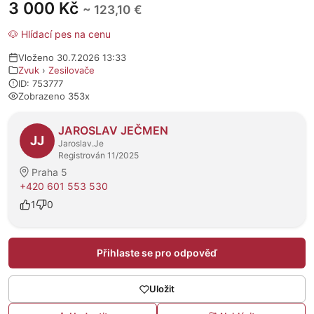
3 000 Kč
~ 123,10 €
🐶 Hlídací pes na cenu
Vloženo 30.7.2026 13:33
Zvuk
›
Zesilovače
ID: 753777
Zobrazeno 353x
O prodejci
JAROSLAV JEČMEN
JJ
Jaroslav.Je
Registrován 11/2025
Praha 5
+420 601 553 530
1
0
Přihlaste se pro odpověď
Uložit