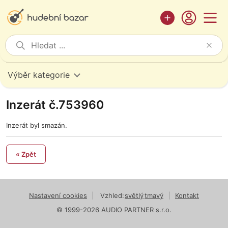
Výběr kategorie
Inzerát č.753960
Inzerát byl smazán.
« Zpět
Nastavení cookies
|
Vzhled:
světlý
tmavý
|
Kontakt
© 1999-2026 AUDIO PARTNER s.r.o.