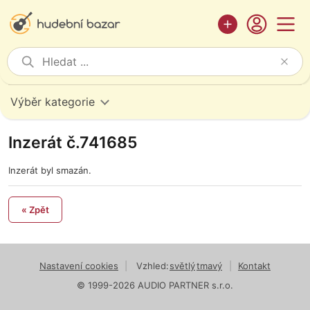
Výběr kategorie
Inzerát č.741685
Inzerát byl smazán.
« Zpět
Nastavení cookies
|
Vzhled:
světlý
tmavý
|
Kontakt
© 1999-2026 AUDIO PARTNER s.r.o.