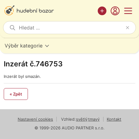
Výběr kategorie
Inzerát č.746753
Inzerát byl smazán.
« Zpět
Nastavení cookies
|
Vzhled:
světlý
tmavý
|
Kontakt
© 1999-2026 AUDIO PARTNER s.r.o.