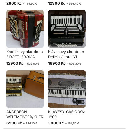
2800 Kč
12900 Kč
~ 115,90 €
~ 526,40 €
Knoflíkový akordeon
Klávesový akordeon
FIROTTI EROICA
Delicia Chorál VI
120BASŮ
/120BASŮ
12900 Kč
16900 Kč
~ 533,90 €
~ 695,30 €
AKORDEON
KLÁVESY CASIO WK-
WELTMEISTER/KUFR
1800
6900 Kč
3900 Kč
~ 284,10 €
~ 161,50 €