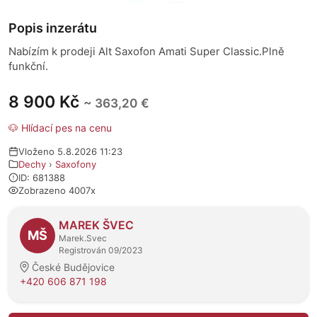
Popis inzerátu
Nabízím k prodeji Alt Saxofon Amati Super Classic.Plně
funkční.
8 900 Kč
~ 363,20 €
🐶 Hlídací pes na cenu
Vloženo 5.8.2026 11:23
Dechy
›
Saxofony
ID: 681388
Zobrazeno 4007x
O prodejci
MAREK ŠVEC
MŠ
Marek.Svec
Registrován 09/2023
České Budějovice
+420 606 871 198