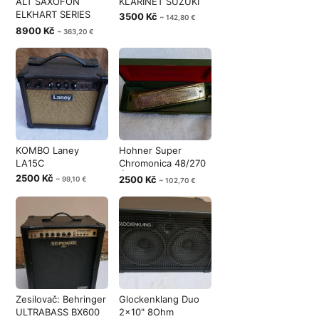
ALT SAXOFON
KLARINET SUZUKI
ELKHART SERIES
3500 Kč
~ 142,80 €
II//POUZDRO
8900 Kč
~ 363,20 €
KOMBO Laney
Hohner Super
LA15C
Chromonica 48/270
Ústní harmonik
2500 Kč
2500 Kč
~ 99,10 €
~ 102,70 €
Zesilovač: Behringer
Glockenklang Duo
ULTRABASS BX600
2x10" 8Ohm