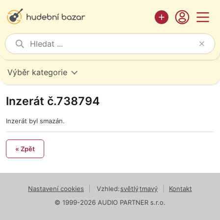
Výběr kategorie
Inzerát č.738794
Inzerát byl smazán.
« Zpět
Nastavení cookies
|
Vzhled:
světlý
tmavý
|
Kontakt
© 1999-2026 AUDIO PARTNER s.r.o.