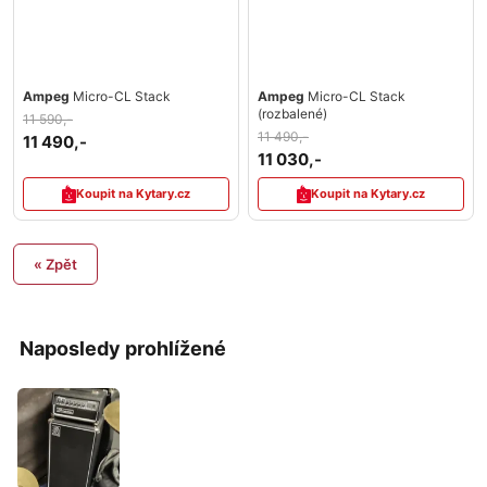
Ampeg
Micro-CL Stack
Ampeg
Micro-CL Stack
(rozbalené)
11 590,-
11 490,-
11 490,-
11 030,-
Koupit na Kytary.cz
Koupit na Kytary.cz
« Zpět
Naposledy prohlížené