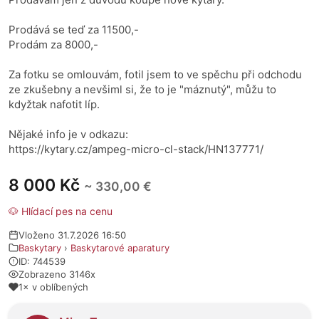
Prodává se teď za 11500,-
Prodám za 8000,-
Za fotku se omlouvám, fotil jsem to ve spěchu při odchodu
ze zkušebny a nevšiml si, že to je "máznutý", můžu to
kdyžtak nafotit líp.
Nějaké info je v odkazu:
https://kytary.cz/ampeg-micro-cl-stack/HN137771/
8 000 Kč
~ 330,00 €
🐶 Hlídací pes na cenu
Vloženo 31.7.2026 16:50
Baskytary
›
Baskytarové aparatury
ID: 744539
Zobrazeno 3146x
1× v oblíbených
O prodejci