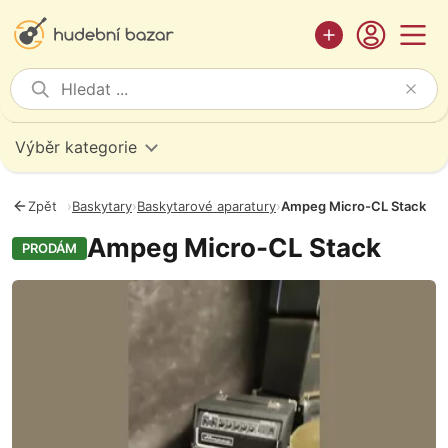
Výběr kategorie
Zpět
›
Baskytary
›
Baskytarové aparatury
›
Ampeg Micro-CL Stack
Ampeg Micro-CL Stack
PRODÁM
Fotografie