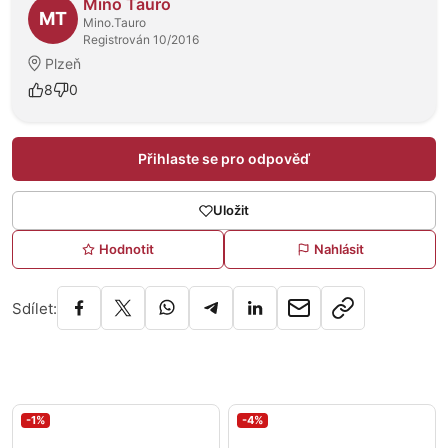
Mino Tauro
MT
Mino.Tauro
Registrován 10/2016
Plzeň
8
0
Přihlaste se pro odpověď
Uložit
Hodnotit
Nahlásit
Sdílet:
-1%
-4%