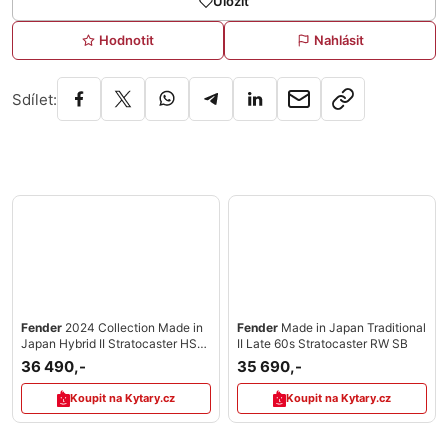
Uložit
Hodnotit
Nahlásit
Sdílet:
Fender
2024 Collection Made in
Fender
Made in Japan Traditional
Japan Hybrid II Stratocaster HSH
II Late 60s Stratocaster RW SB
MN 3CS
36 490,-
35 690,-
Koupit na Kytary.cz
Koupit na Kytary.cz