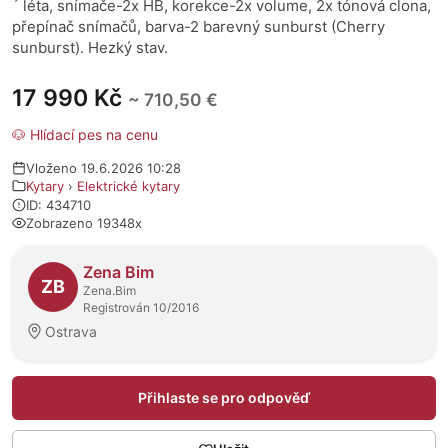
´ léta, snímače-2x HB, korekce-2x volume, 2x tónová clona,
přepínač snímačů, barva-2 barevný sunburst (Cherry
sunburst). Hezký stav.
17 990 Kč
~ 710,50 €
🐶 Hlídací pes na cenu
Vloženo 19.6.2026 10:28
Kytary
›
Elektrické kytary
ID: 434710
Zobrazeno 19348x
O prodejci
Zena Bim
ZB
Zena.Bim
Registrován 10/2016
Ostrava
Přihlaste se pro odpověď