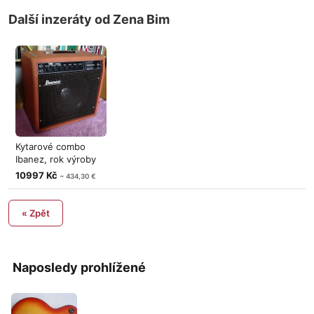
Další inzeráty od Zena Bim
Kytarové combo
Ibanez, rok výroby
1978
10997 Kč
~ 434,30 €
« Zpět
Naposledy prohlížené