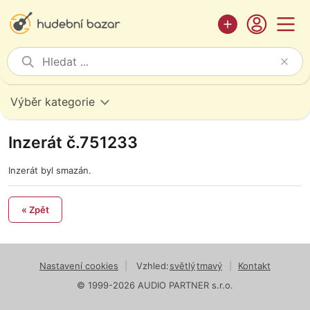
Výběr kategorie
Inzerát č.751233
Inzerát byl smazán.
« Zpět
Nastavení cookies
|
Vzhled:
světlý
tmavý
|
Kontakt
© 1999-2026 AUDIO PARTNER s.r.o.