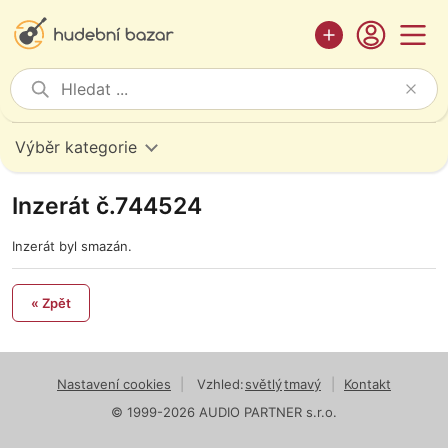
Výběr kategorie
Inzerát č.744524
Inzerát byl smazán.
« Zpět
Nastavení cookies
|
Vzhled:
světlý
tmavý
|
Kontakt
© 1999-2026 AUDIO PARTNER s.r.o.