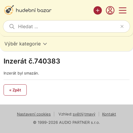
Výběr kategorie
Inzerát č.740383
Inzerát byl smazán.
« Zpět
Nastavení cookies
|
Vzhled:
světlý
tmavý
|
Kontakt
© 1999-2026 AUDIO PARTNER s.r.o.