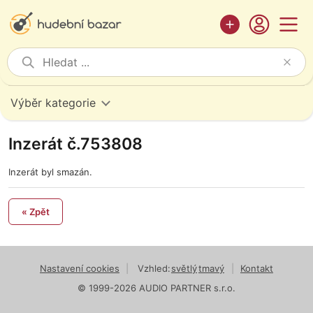
Výběr kategorie
Inzerát č.753808
Inzerát byl smazán.
« Zpět
Nastavení cookies
|
Vzhled:
světlý
tmavý
|
Kontakt
© 1999-2026 AUDIO PARTNER s.r.o.