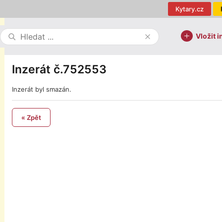
Kytary.cz
Vložit i
Inzerát č.752553
Inzerát byl smazán.
« Zpět