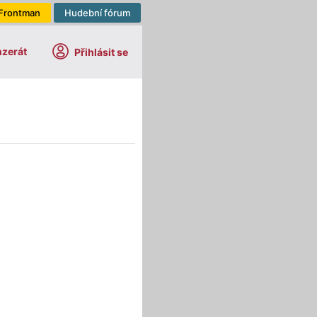
Frontman
Hudební fórum
nzerát
Přihlásit se