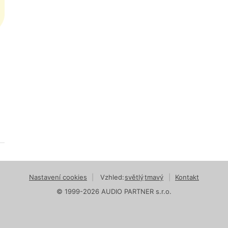
Nastavení cookies
|
Vzhled:
světlý
tmavý
|
Kontakt
© 1999-2026 AUDIO PARTNER s.r.o.