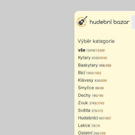
Výběr kategorie
vše
13419
/13409
Kytary
6100
/6100
Baskytary
998
/998
Bicí
1302
/1302
Klávesy
826
/826
Smyčce
88
/88
Dechy
195
/195
Zvuk
2743
/2743
Světla
215
/215
Hudebníci
607
/607
Lekce
79
/79
Ostatní
256
/256