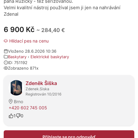
pana Růžičky - též seřizovanou.
Velmi kvalitní nástroj používal jsem ji jen na nahrávání
Zdenal
6 900 Kč
~ 284,40 €
🐶 Hlídací pes na cenu
Vloženo 28.6.2026 10:36
Baskytary
›
Elektrické baskytary
ID: 751192
Zobrazeno 871x
O prodejci
Zdeněk Šiška
Zdenek.Siska
Registrován 10/2016
Brno
+420 602 745 005
1
0
Přihlaste se pro odpověď