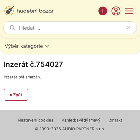
Výběr kategorie
Inzerát č.754027
Inzerát byl smazán.
« Zpět
Nastavení cookies
|
Vzhled:
světlý
tmavý
|
Kontakt
© 1999-2026 AUDIO PARTNER s.r.o.