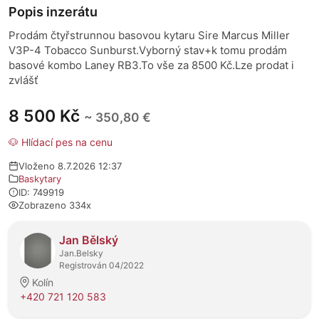
Popis inzerátu
Prodám čtyřstrunnou basovou kytaru Sire Marcus Miller
V3P-4 Tobacco Sunburst.Vyborný stav+k tomu prodám
basové kombo Laney RB3.To vše za 8500 Kč.Lze prodat i
zvlášť
8 500 Kč
~ 350,80 €
🐶 Hlídací pes na cenu
Vloženo 8.7.2026 12:37
Baskytary
ID: 749919
Zobrazeno 334x
O prodejci
Jan Bělský
Jan.Belsky
Registrován 04/2022
Kolín
+420 721 120 583