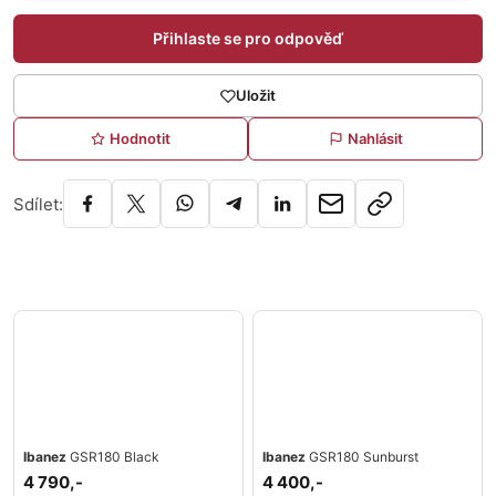
Přihlaste se pro odpověď
Uložit
Hodnotit
Nahlásit
Sdílet:
Ibanez
GSR180 Black
Ibanez
GSR180 Sunburst
4 790,-
4 400,-