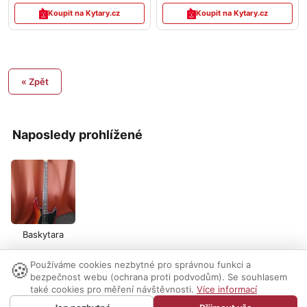
Koupit na Kytary.cz
Koupit na Kytary.cz
« Zpět
Naposledy prohlížené
Baskytara
🍪
Používáme cookies nezbytné pro správnou funkci a
Nastavení cookies
|
Vzhled:
světlý
tmavý
|
Kontakt
bezpečnost webu (ochrana proti podvodům). Se souhlasem
také cookies pro měření návštěvnosti.
Více informací
© 1999-2026 AUDIO PARTNER s.r.o.