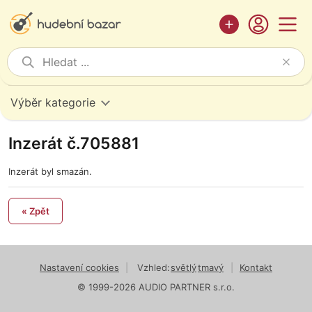
Výběr kategorie
Inzerát č.705881
Inzerát byl smazán.
« Zpět
Nastavení cookies
|
Vzhled:
světlý
tmavý
|
Kontakt
© 1999-2026 AUDIO PARTNER s.r.o.