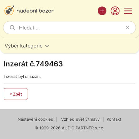
Výběr kategorie
Inzerát č.749463
Inzerát byl smazán.
« Zpět
Nastavení cookies
|
Vzhled:
světlý
tmavý
|
Kontakt
© 1999-2026 AUDIO PARTNER s.r.o.