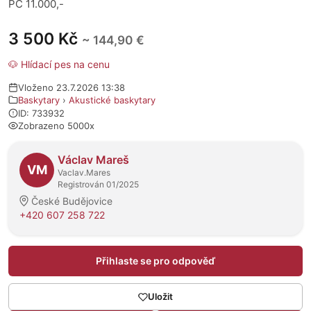
PC 11.000,-
3 500 Kč
~ 144,90 €
🐶 Hlídací pes na cenu
Vloženo 23.7.2026 13:38
Baskytary
›
Akustické baskytary
ID: 733932
Zobrazeno 5000x
O prodejci
Václav Mareš
VM
Vaclav.Mares
Registrován 01/2025
České Budějovice
+420 607 258 722
Přihlaste se pro odpověď
Uložit