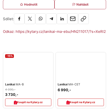
Hodnotit
Nahlásit
Sdílet:
Odkaz: https://kytary.cz/lanikai-ma-ebu/HN211017/?s=XeRl2
-15%
Lanikai
MA-B
Lanikai
MA-CET
4 390,-
6 990,-
3 730,-
Koupit na Kytary.cz
Koupit na Kytary.cz