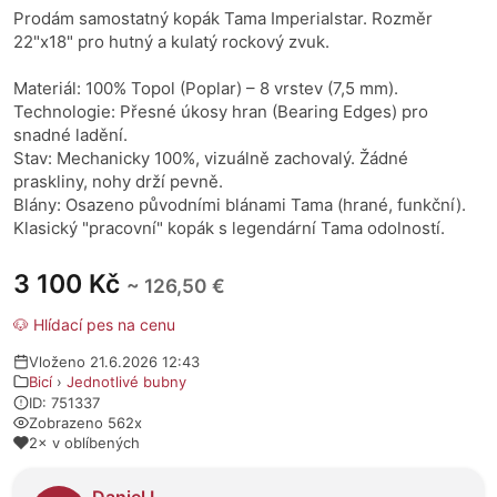
Prodám samostatný kopák Tama Imperialstar. Rozměr
22"x18" pro hutný a kulatý rockový zvuk.
Materiál: 100% Topol (Poplar) – 8 vrstev (7,5 mm).
Technologie: Přesné úkosy hran (Bearing Edges) pro
snadné ladění.
Stav: Mechanicky 100%, vizuálně zachovalý. Žádné
praskliny, nohy drží pevně.
Blány: Osazeno původními blánami Tama (hrané, funkční).
Klasický "pracovní" kopák s legendární Tama odolností.
3 100 Kč
~ 126,50 €
🐶 Hlídací pes na cenu
Vloženo 21.6.2026 12:43
Bicí
›
Jednotlivé bubny
ID: 751337
Zobrazeno 562x
2× v oblíbených
O prodejci