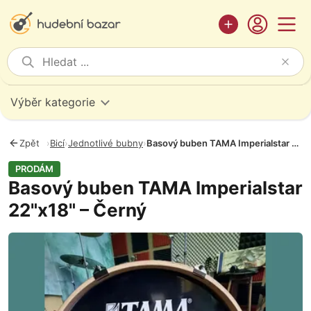
Výběr kategorie
Zpět
›
Bicí
›
Jednotlivé bubny
›
Basový buben TAMA Imperialstar 22"x18" – Černý
PRODÁM
Basový buben TAMA Imperialstar
22"x18" – Černý
Fotografie