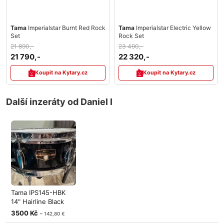
Tama
Imperialstar Burnt Red Rock
Tama
Imperialstar Electric Yellow
Set
Rock Set
21 890,-
23 490,-
21 790,-
22 320,-
Koupit na Kytary.cz
Koupit na Kytary.cz
Další inzeráty od Daniel I
Tama IPS145-HBK
14" Hairline Black
Snare bube
3500 Kč
~ 142,80 €