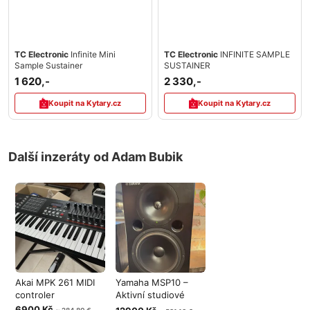
TC Electronic
Infinite Mini
TC Electronic
INFINITE SAMPLE
Sample Sustainer
SUSTAINER
1 620,-
2 330,-
Koupit na Kytary.cz
Koupit na Kytary.cz
Další inzeráty od Adam Bubik
Akai MPK 261 MIDI
Yamaha MSP10 –
controler
Aktivní studiové
monitory pro
6900 Kč