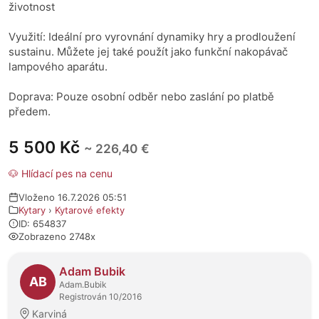
životnost
Využití: Ideální pro vyrovnání dynamiky hry a prodloužení
sustainu. Můžete jej také použít jako funkční nakopávač
lampového aparátu.
Doprava: Pouze osobní odběr nebo zaslání po platbě
předem.
5 500 Kč
~ 226,40 €
🐶 Hlídací pes na cenu
Vloženo 16.7.2026 05:51
Kytary
›
Kytarové efekty
ID: 654837
Zobrazeno 2748x
O prodejci
Adam Bubik
AB
Adam.Bubik
Registrován 10/2016
Karviná