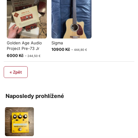
Golden Age Audio
Sigma
Project Pre-73 Jr
10900 Kč
~ 444,80 €
MKII (UPGR
6000 Kč
~ 244,50 €
« Zpět
Naposledy prohlížené