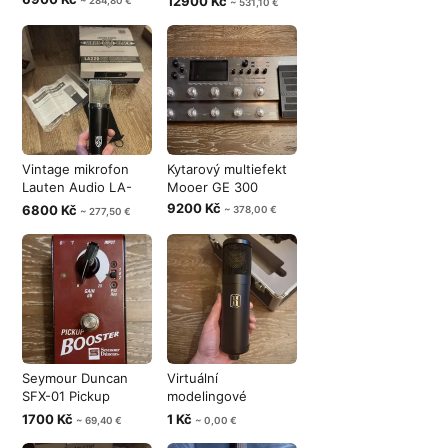
12900 Kč
~ 284,80 €
~ 531,10 €
Vintage mikrofon
Kytarový multiefekt
Lauten Audio LA-
Mooer GE 300
220
9200 Kč
6800 Kč
~ 378,00 €
~ 277,50 €
Seymour Duncan
Virtuální
SFX-01 Pickup
modelingové
Booster Pedal
mikrofony 2ks ML1 a
1700 Kč
1 Kč
~ 69,40 €
~ 0,00 €
1ks