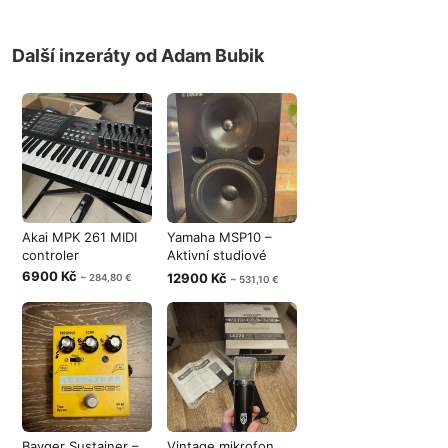
Další inzeráty od Adam Bubik
Akai MPK 261 MIDI
Yamaha MSP10 –
controler
Aktivní studiové
monitory pro
6900 Kč
12900 Kč
~ 284,80 €
~ 531,10 €
Bayger Sustainer –
Vintage mikrofon