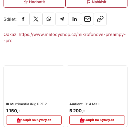
Hodnotit
Nahlásit
Sdílet:
Odkaz: https://www.melodyshop.cz/mikrofonove-preampy-
-pre
IK Multimedia
iRig PRE 2
Audient
iD14 MKII
1 150,-
5 200,-
Koupit na Kytary.cz
Koupit na Kytary.cz