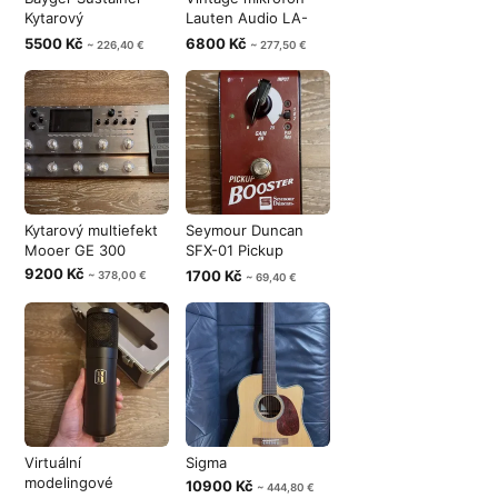
Kytarový
Lauten Audio LA-
kompresor/sustai
220
5500 Kč
6800 Kč
~ 226,40 €
~ 277,50 €
Kytarový multiefekt
Seymour Duncan
Mooer GE 300
SFX-01 Pickup
Booster Pedal
9200 Kč
1700 Kč
~ 378,00 €
~ 69,40 €
Virtuální
Sigma
modelingové
10900 Kč
~ 444,80 €