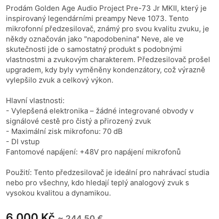
Prodám Golden Age Audio Project Pre-73 Jr MKII, který je
inspirovaný legendárními preampy Neve 1073. Tento
mikrofonní předzesilovač, známý pro svou kvalitu zvuku, je
někdy označován jako "napodobenina" Neve, ale ve
skutečnosti jde o samostatný produkt s podobnými
vlastnostmi a zvukovým charakterem. Předzesilovač prošel
upgradem, kdy byly vyměněny kondenzátory, což výrazně
vylepšilo zvuk a celkový výkon.
Hlavní vlastnosti:
- Vylepšená elektronika – žádné integrované obvody v
signálové cestě pro čistý a přirozený zvuk
- Maximální zisk mikrofonu: 70 dB
- DI vstup
Fantomové napájení: +48V pro napájení mikrofonů
Použití: Tento předzesilovač je ideální pro nahrávací studia
nebo pro všechny, kdo hledají teplý analogový zvuk s
vysokou kvalitou a dynamikou.
6 000 Kč
~ 244,50 €