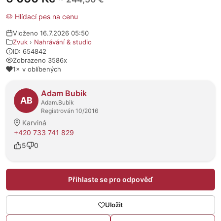
🐶 Hlídací pes na cenu
Vloženo 16.7.2026 05:50
Zvuk
›
Nahrávání & studio
ID: 654842
Zobrazeno 3586x
1× v oblíbených
O prodejci
Adam Bubik
AB
Adam.Bubik
Registrován 10/2016
Karviná
+420 733 741 829
5
0
Přihlaste se pro odpověď
Uložit