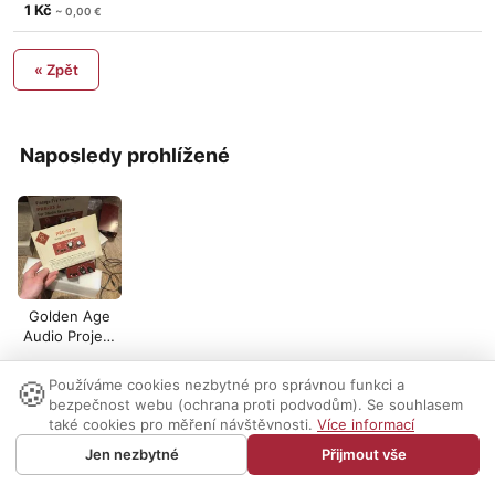
mikrofony 2ks ML1 a
1 Kč
~ 0,00 €
1ks
« Zpět
Naposledy prohlížené
Golden Age
Audio Project
Pre-73 Jr MKII
(UPGR
🍪
Používáme cookies nezbytné pro správnou funkci a
Nastavení cookies
|
Vzhled:
světlý
tmavý
|
Kontakt
bezpečnost webu (ochrana proti podvodům). Se souhlasem
také cookies pro měření návštěvnosti.
Více informací
© 1999-2026 AUDIO PARTNER s.r.o.
Jen nezbytné
Přijmout vše