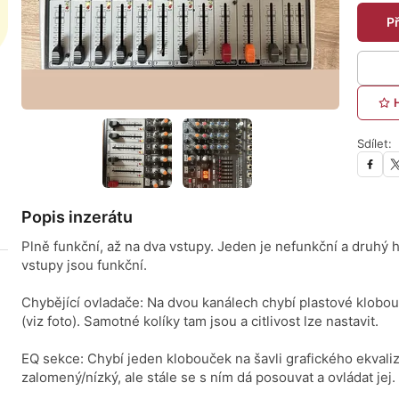
P
Sdílet:
Popis inzerátu
Plně funkční, až na dva vstupy. Jeden je nefunkční a druhý h
vstupy jsou funkční.
Chybějící ovladače: Na dvou kanálech chybí plastové klobo
(viz foto). Samotné kolíky tam jsou a citlivost lze nastavit.
EQ sekce: Chybí jeden klobouček na šavli grafického ekvaliz
zalomený/nízký, ale stále se s ním dá posouvat a ovládat jej.