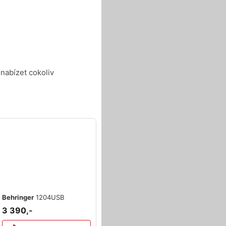
abízet cokoliv
Behringer
1204USB
3 390,-