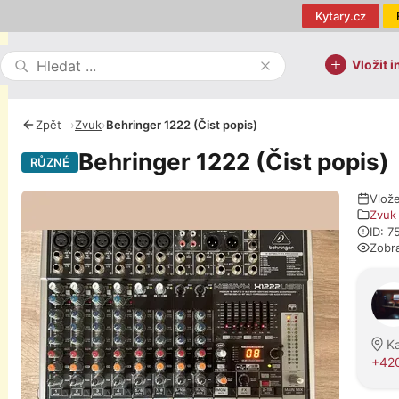
Kytary.cz
Vložit i
Zpět
›
Zvuk
›
Behringer 1222 (Čist popis)
Behringer 1222 (Čist popis)
RŮZNÉ
Fotografie
Vlož
Zvuk
ID: 7
Zobr
O pro
Ka
+420