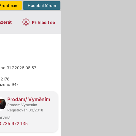
Frontman
Hudební fórum
nzerát
Přihlásit se
eno 31.7.2026 08:57
52178
azeno 94x
dejci
Prodám/ Vyměním
Prodam.Vymenim
Registrován 03/2018
rviná
 735 972 135