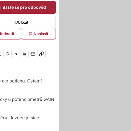
řihlaste se pro odpověď
Uložit
Hodnotit
Nahlásit
raje potichu. Ostatní
učky u potenciometrů GAIN
éru. Jezdec je sice