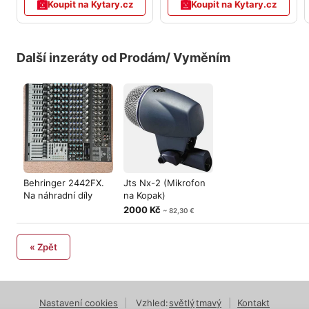
Koupit na Kytary.cz
Koupit na Kytary.cz
Další inzeráty od Prodám/ Vyměním
Behringer 2442FX.
Jts Nx-2 (Mikrofon
Na náhradní díly
na Kopak)
Prodám/Vym
2000 Kč
~ 82,30 €
« Zpět
Nastavení cookies
|
Vzhled:
světlý
tmavý
|
Kontakt