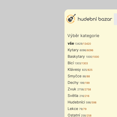
Výběr kategorie
vše
13429
/13420
Kytary
6096
/6096
Baskytary
1000
/1000
Bicí
1303
/1303
Klávesy
825
/825
Smyčce
88
/88
Dechy
199
/199
Zvuk
2758
/2758
Světla
216
/216
Hudebníci
598
/598
Lekce
79
/79
Ostatní
258
/258