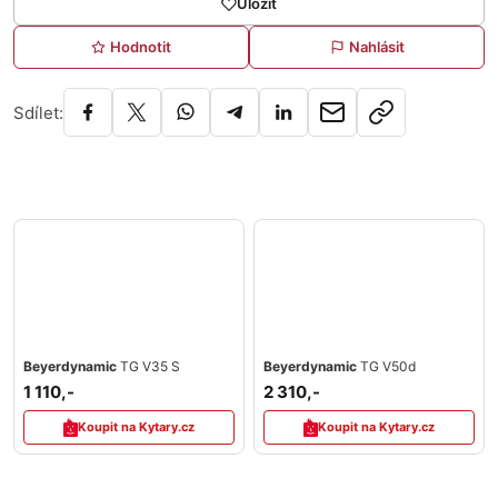
Uložit
Hodnotit
Nahlásit
Sdílet:
Beyerdynamic
TG V35 S
Beyerdynamic
TG V50d
1 110,-
2 310,-
Koupit na Kytary.cz
Koupit na Kytary.cz