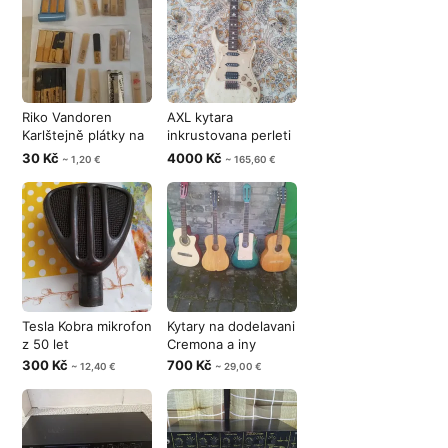
Riko Vandoren
AXL kytara
Karlštejně plátky na
inkrustovana perleti
saksofon
krk
30 Kč
4000 Kč
~ 1,20 €
~ 165,60 €
Tesla Kobra mikrofon
Kytary na dodelavani
z 50 let
Cremona a iny
300 Kč
700 Kč
~ 12,40 €
~ 29,00 €