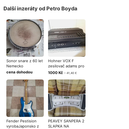
Další inzeráty od Petro Boyda
Sonor snare z 60 let
Hohner VOX F
Nemecko
zesilovač adams pro
harmoniku
cena dohodou
1000 Kč
~ 41,40 €
Fender Pestision
PEAVEY SANPERA 2
vyrobaJaponsko z
SLAPKA NA