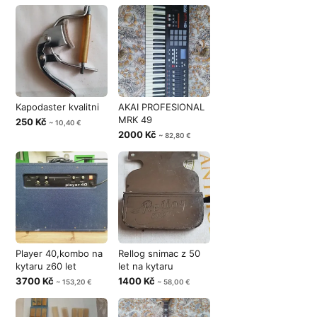
Kapodaster kvalitni
AKAI PROFESIONAL
MRK 49
250 Kč
~ 10,40 €
2000 Kč
~ 82,80 €
Player 40,kombo na
Rellog snimac z 50
kytaru z60 let
let na kytaru
3700 Kč
1400 Kč
~ 153,20 €
~ 58,00 €