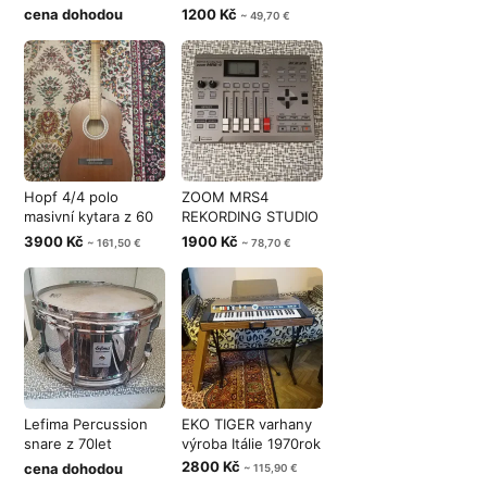
80 lez
OVLADANI EFEKTU
cena dohodou
1200 Kč
~ 49,70 €
Hopf 4/4 polo
ZOOM MRS4
masivní kytara z 60
REKORDING STUDIO
let Nemecko
JAPONSKO
3900 Kč
1900 Kč
~ 161,50 €
~ 78,70 €
Lefima Percussion
EKO TIGER varhany
snare z 70let
výroba Itálie 1970rok
Německo
2800 Kč
cena dohodou
~ 115,90 €