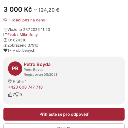
3 000 Kč
~ 124,20 €
🐶 Hlídací pes na cenu
Vloženo 27.7.2026 11:23
Zvuk
›
Mikrofony
ID: 624316
Zobrazeno 3791x
1× v oblíbených
O prodejci
Petro Boyda
PB
Petro.Boyda
Registrován 08/2021
Praha 1
+420 608 747 718
7
0
Přihlaste se pro odpověď