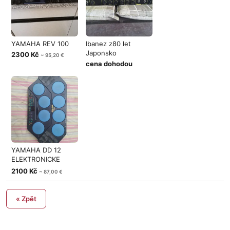
YAMAHA REV 100
Ibanez z80 let
Japonsko
2300 Kč
~ 95,20 €
cena dohodou
YAMAHA DD 12
ELEKTRONICKE
BUBNY
2100 Kč
~ 87,00 €
« Zpět