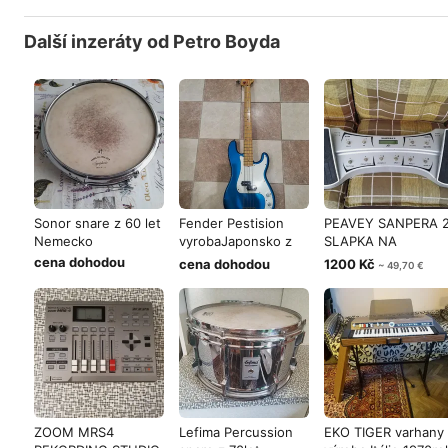
Další inzeráty od Petro Boyda
Sonor snare z 60 let
Fender Pestision
PEAVEY SANPERA 
Nemecko
vyrobaJaponsko z
SLAPKA NA
80 lez
OVLADANI EFEKTU
cena dohodou
cena dohodou
1200 Kč
~ 49,70 €
ZOOM MRS4
Lefima Percussion
EKO TIGER varhany