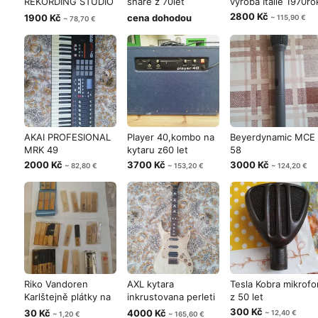
REKORDING STUDIO
snare z 70let
výroba Itálie 1970ro
JAPONSKO
Německo
2800 Kč
1900 Kč
cena dohodou
~ 115,90 €
~ 78,70 €
AKAI PROFESIONAL
Player 40,kombo na
Beyerdynamic MCE
MRK 49
kytaru z60 let
58
2000 Kč
3700 Kč
3000 Kč
~ 82,80 €
~ 153,20 €
~ 124,20 €
Riko Vandoren
AXL kytara
Tesla Kobra mikrofo
Karlštejně plátky na
inkrustovana perleti
z 50 let
saksofon
krk
300 Kč
30 Kč
4000 Kč
~ 12,40 €
~ 1,20 €
~ 165,60 €