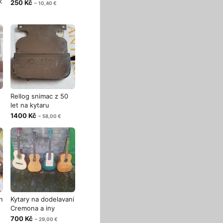
k
250 Kč
~ 10,40 €
Rellog snimac z 50
let na kytaru
1400 Kč
~ 58,00 €
n
Kytary na dodelavani
Cremona a iny
700 Kč
~ 29,00 €