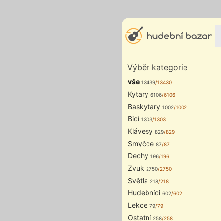
Výběr kategorie
vše
13439
/13430
Kytary
6106
/6106
Baskytary
1002
/1002
Bicí
1303
/1303
Klávesy
829
/829
Smyčce
87
/87
Dechy
196
/196
Zvuk
2750
/2750
Světla
218
/218
Hudebníci
602
/602
Lekce
79
/79
Ostatní
258
/258