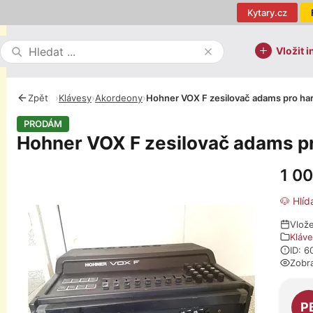
Kytary.cz
Vložit i
Zpět
›
Klávesy
›
Akordeony
›
Hohner VOX F zesilovač adams pro ha
PRODÁM
Hohner VOX F zesilovač adams p
1 0
Fotografie
🐶 Hlíd
Vlože
Kláv
ID: 6
Zobr
O pro
P