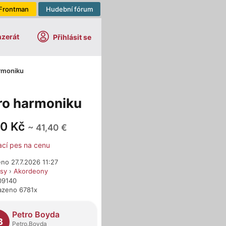
Frontman
Hudební fórum
nzerát
Přihlásit se
rmoniku
ro harmoniku
00 Kč
~ 41,40 €
ací pes na cenu
no 27.7.2026 11:27
esy
›
Akordeony
09140
azeno 6781x
dejci
Petro Boyda
B
Petro.Boyda