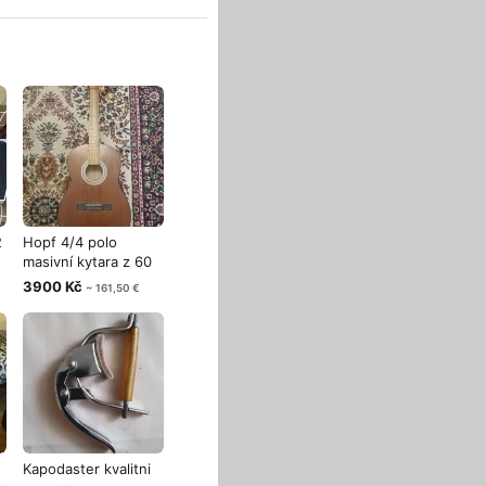
2
Hopf 4/4 polo
masivní kytara z 60
let Nemecko
3900 Kč
~ 161,50 €
Kapodaster kvalitni