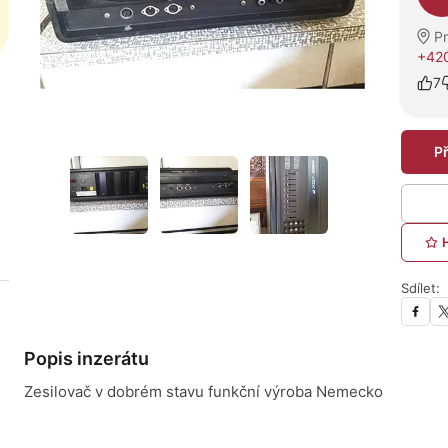
Pr
+420
7
P
Sdílet:
Popis inzerátu
Zesilovač v dobrém stavu funkční výroba Nemecko