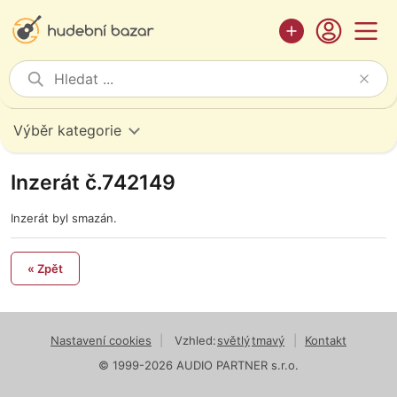
Výběr kategorie
Inzerát č.742149
Inzerát byl smazán.
« Zpět
Nastavení cookies
|
Vzhled:
světlý
tmavý
|
Kontakt
© 1999-2026 AUDIO PARTNER s.r.o.