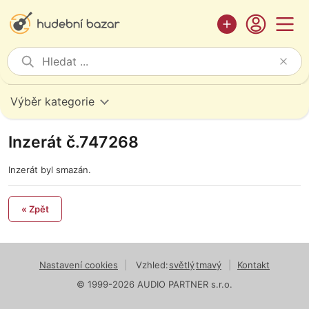
Výběr kategorie
Inzerát č.747268
Inzerát byl smazán.
« Zpět
Nastavení cookies
|
Vzhled:
světlý
tmavý
|
Kontakt
© 1999-2026 AUDIO PARTNER s.r.o.