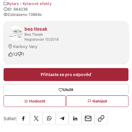
Kytary
›
Kytarové efekty
ID: 664236
Zobrazeno 13964x
O prodejci
bea tlesak
Bea.Tlesak
Registrován 10/2016
Karlovy Vary
12
1
Přihlaste se pro odpověď
Uložit
Hodnotit
Nahlásit
Sdílet: