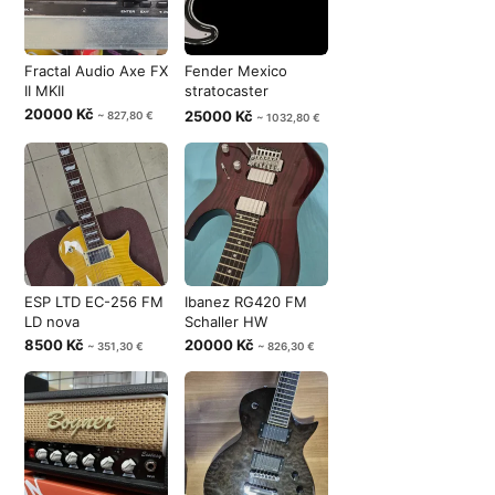
Fractal Audio Axe FX
Fender Mexico
II MKII
stratocaster
04/1994 overene
20000 Kč
25000 Kč
~ 827,80 €
~ 1032,80 €
ESP LTD EC-256 FM
Ibanez RG420 FM
LD nova
Schaller HW
8500 Kč
20000 Kč
~ 351,30 €
~ 826,30 €