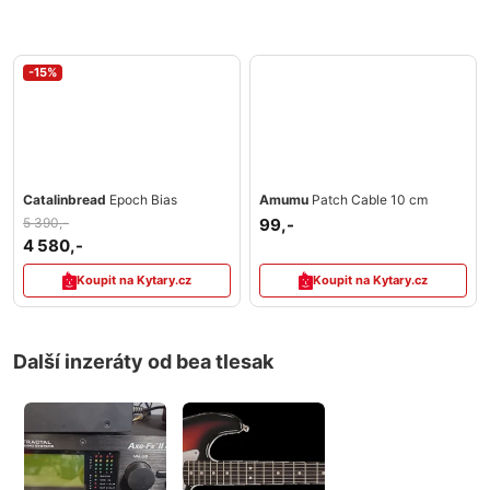
-15%
Catalinbread
Epoch Bias
Amumu
Patch Cable 10 cm
5 390,-
99,-
4 580,-
Koupit na Kytary.cz
Koupit na Kytary.cz
Další inzeráty od bea tlesak