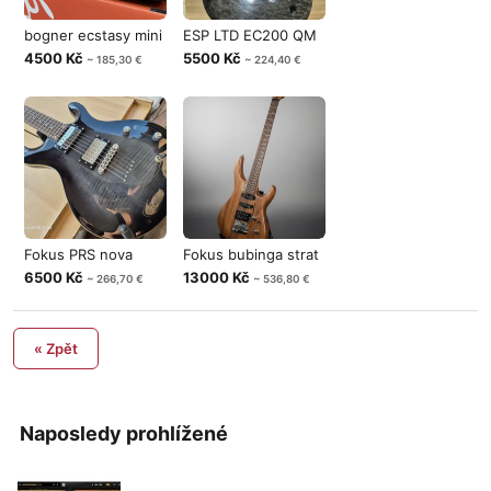
bogner ecstasy mini
ESP LTD EC200 QM
4500 Kč
5500 Kč
~ 185,30 €
~ 224,40 €
Fokus PRS nova
Fokus bubinga strat
6500 Kč
13000 Kč
~ 266,70 €
~ 536,80 €
« Zpět
Naposledy prohlížené