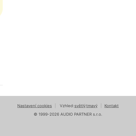
Nastavení cookies
|
Vzhled:
světlý
tmavý
|
Kontakt
© 1999-2026 AUDIO PARTNER s.r.o.