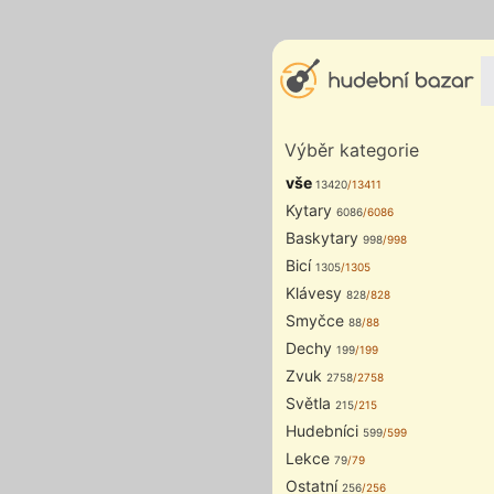
Výběr kategorie
vše
13420
/13411
Kytary
6086
/6086
Baskytary
998
/998
Bicí
1305
/1305
Klávesy
828
/828
Smyčce
88
/88
Dechy
199
/199
Zvuk
2758
/2758
Světla
215
/215
Hudebníci
599
/599
Lekce
79
/79
Ostatní
256
/256