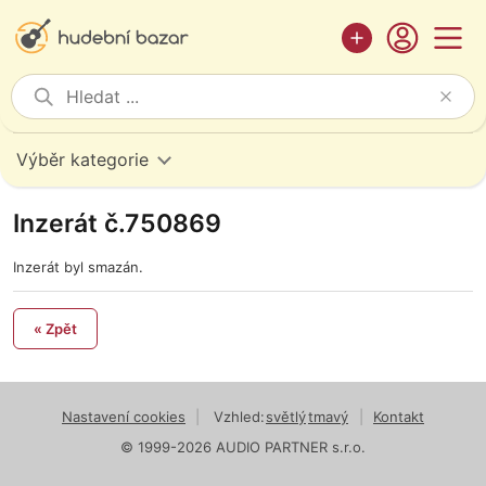
Výběr kategorie
Inzerát č.750869
Inzerát byl smazán.
« Zpět
Nastavení cookies
|
Vzhled:
světlý
tmavý
|
Kontakt
© 1999-2026 AUDIO PARTNER s.r.o.