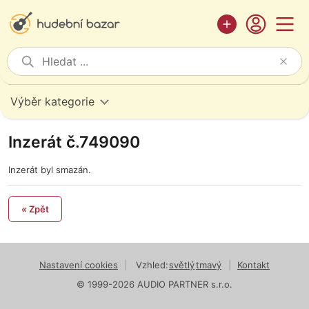
Výběr kategorie
Inzerát č.749090
Inzerát byl smazán.
« Zpět
Nastavení cookies
|
Vzhled:
světlý
tmavý
|
Kontakt
© 1999-2026 AUDIO PARTNER s.r.o.