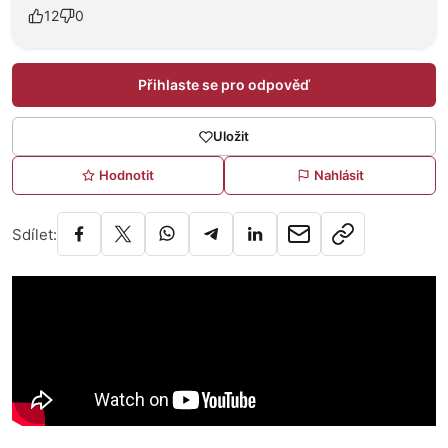
12
0
Přihlaste se pro odpověď
Uložit
Hodnotit
Nahlásit
Sdílet: