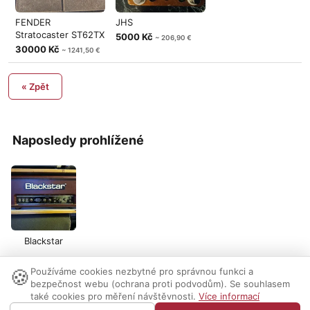
FENDER
JHS
Stratocaster ST62TX
5000 Kč
~ 206,90 €
30000 Kč
~ 1241,50 €
« Zpět
Naposledy prohlížené
Blackstar
🍪
Používáme cookies nezbytné pro správnou funkci a
Nastavení cookies
|
Vzhled:
světlý
tmavý
|
Kontakt
bezpečnost webu (ochrana proti podvodům). Se souhlasem
také cookies pro měření návštěvnosti.
Více informací
© 1999-2026 AUDIO PARTNER s.r.o.