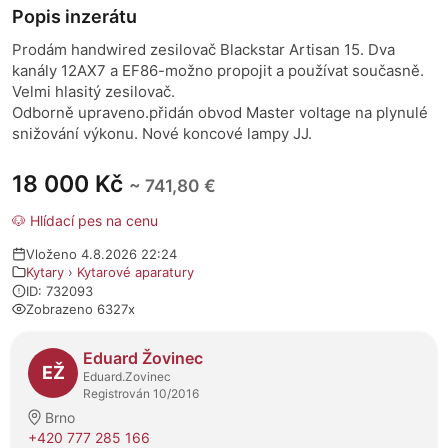
Popis inzerátu
Prodám handwired zesilovač Blackstar Artisan 15. Dva
kanály 12AX7 a EF86-možno propojit a používat současně.
Velmi hlasitý zesilovač.
Odborně upraveno.přidán obvod Master voltage na plynulé
snižování výkonu. Nové koncové lampy JJ.
18 000 Kč
~ 741,80 €
🐶 Hlídací pes na cenu
Vloženo 4.8.2026 22:24
Kytary
›
Kytarové aparatury
ID: 732093
Zobrazeno 6327x
O prodejci
Eduard Žovinec
EŽ
Eduard.Zovinec
Registrován 10/2016
Brno
+420 777 285 166