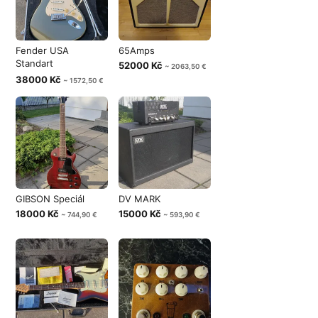
Fender USA
65Amps
Standart
52000 Kč
~ 2063,50 €
Stratocaster
38000 Kč
~ 1572,50 €
GIBSON Speciál
DV MARK
18000 Kč
15000 Kč
~ 744,90 €
~ 593,90 €