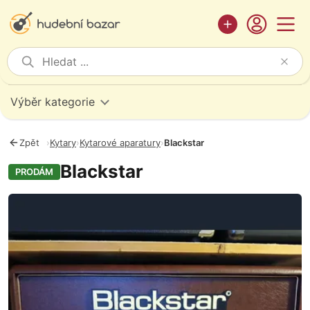
Výběr kategorie
Zpět
›
Kytary
›
Kytarové aparatury
›
Blackstar
Blackstar
PRODÁM
Fotografie