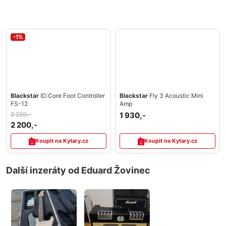
-1%
Blackstar
ID:Core Foot Controller
Blackstar
Fly 3 Acoustic Mini
FS-12
Amp
2 220,-
1 930,-
2 200,-
Koupit na Kytary.cz
Koupit na Kytary.cz
Další inzeráty od Eduard Žovinec