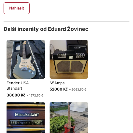
Nahlásit
Další inzeráty od Eduard Žovinec
Fender USA
65Amps
Standart
52000 Kč
~ 2063,50 €
Stratocaster
38000 Kč
~ 1572,50 €