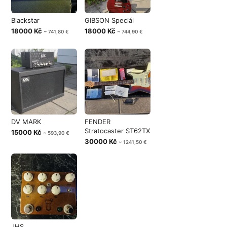
Blackstar
GIBSON Speciál
18000 Kč
18000 Kč
~ 741,80 €
~ 744,90 €
DV MARK
FENDER
Stratocaster ST62TX
15000 Kč
~ 593,90 €
30000 Kč
~ 1241,50 €
JHS