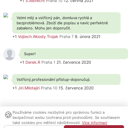
+1
S.Albrecht
Praha 10
12. června 2021
Velmi milý a vstřícný pán, domluva rychlá a
bezproblémová. Zboží dle popisu a navíc perfektně
zabaleno. Mohu jen doporučit.
+1
Vojtech.Woody.Trojak
Praha 7
8. února 2021
Super!
+1
Derek.R
Praha 1
21. července 2020
Vstřícný,profesionální přístup-doporučuji.
+1
Jiri.Milotajiri
Praha 10
15. července 2020
🍪
Používáme cookies nezbytné pro správnou funkci a
Nastavení cookies
|
Vzhled:
světlý
tmavý
|
Kontakt
bezpečnost webu (ochrana proti podvodům). Se souhlasem
také cookies pro měření návštěvnosti.
Více informací
© 1999-2026 AUDIO PARTNER s.r.o.