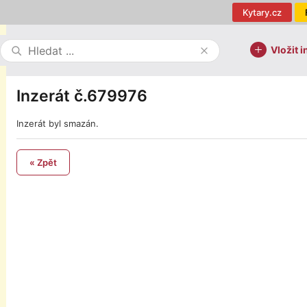
Kytary.cz
Vložit i
Inzerát č.679976
Inzerát byl smazán.
« Zpět