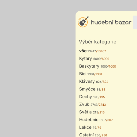
Výběr kategorie
vše
13417
/13407
Kytary
6099
/6099
Baskytary
1000
/1000
Bicí
1301
/1301
Klávesy
824
/824
Smyčce
88
/88
Dechy
195
/195
Zvuk
2743
/2743
Světla
215
/215
Hudebníci
607
/607
Lekce
79
/79
Ostatní
256
/256