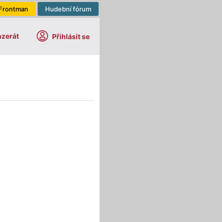
Frontman
Hudební fórum
nzerát
Přihlásit se