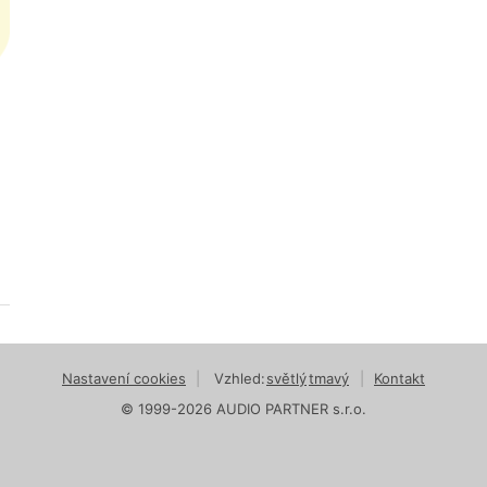
Nastavení cookies
|
Vzhled:
světlý
tmavý
|
Kontakt
© 1999-2026 AUDIO PARTNER s.r.o.