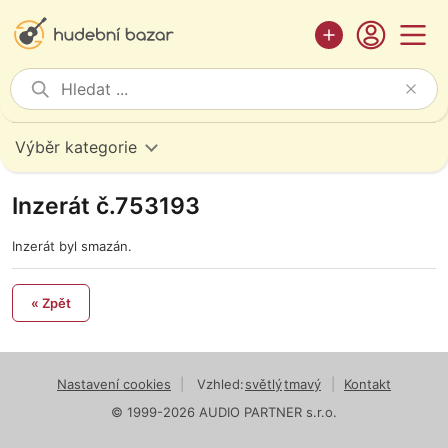
Výběr kategorie
Inzerát č.753193
Inzerát byl smazán.
« Zpět
Nastavení cookies
|
Vzhled:
světlý
tmavý
|
Kontakt
© 1999-2026 AUDIO PARTNER s.r.o.