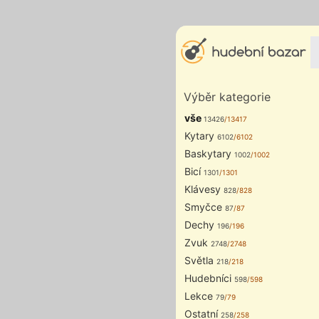
Výběr kategorie
vše
13426
/13417
Kytary
6102
/6102
Baskytary
1002
/1002
Bicí
1301
/1301
Klávesy
828
/828
Smyčce
87
/87
Dechy
196
/196
Zvuk
2748
/2748
Světla
218
/218
Hudebníci
598
/598
Lekce
79
/79
Ostatní
258
/258