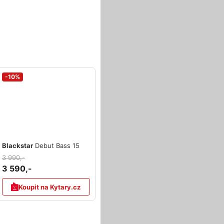
-10%
Blackstar
Debut Bass 15
3 990,-
3 590,-
Koupit na Kytary.cz