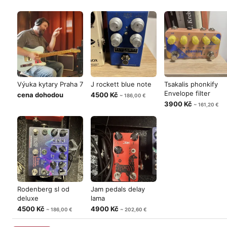
Výuka kytary Praha 7
J rockett blue note
Tsakalis phonkify
Envelope filter
cena dohodou
4500 Kč
~ 186,00 €
3900 Kč
~ 161,20 €
Rodenberg sl od
Jam pedals delay
deluxe
lama
4500 Kč
4900 Kč
~ 186,00 €
~ 202,60 €