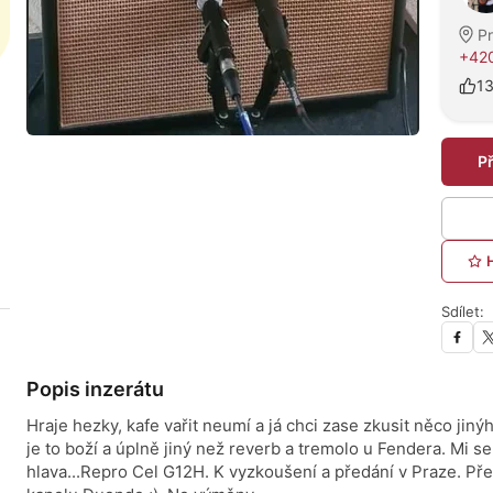
P
+42
1
P
Sdílet:
Popis inzerátu
Hraje hezky, kafe vařit neumí a já chci zase zkusit něco jiný
je to boží a úplně jiný než reverb a tremolo u Fendera. Mi s
hlava...Repro Cel G12H. K vyzkoušení a předání v Praze. Př