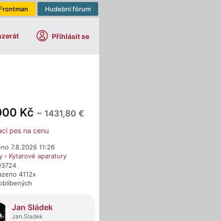
Frontman
Hudební fórum
nzerát
Přihlásit se
000 Kč
~ 1431,80 €
ací pes na cenu
no 7.8.2026 11:26
y
›
Kytarové aparatury
03724
azeno 4112x
oblíbených
dejci
Jan Sládek
Jan.Sladek