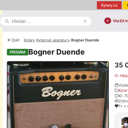
Kytary.cz
Vložit i
Zpět
›
Kytary
›
Kytarové aparatury
›
Bogner Duende
Bogner Duende
PRODÁM
35 
Fotografie
🐶 Hlíd
Vlože
Kytar
ID: 7
Zobr
1× v 
O pro