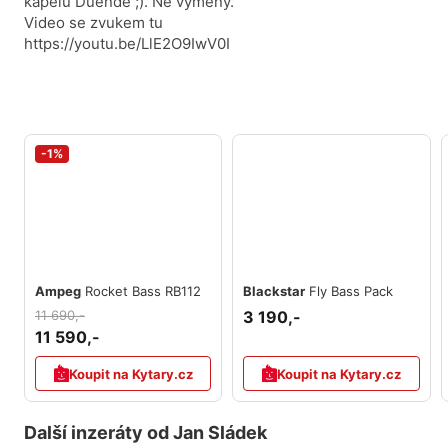
kapelu Duende ;). Ne výměny.
Video se zvukem tu
https://youtu.be/LlE2O9IwV0I
-1%
Ampeg
Rocket Bass RB112
Blackstar
Fly Bass Pack
11 690,-
3 190,-
11 590,-
Koupit na Kytary.cz
Koupit na Kytary.cz
Další inzeráty od Jan Sládek