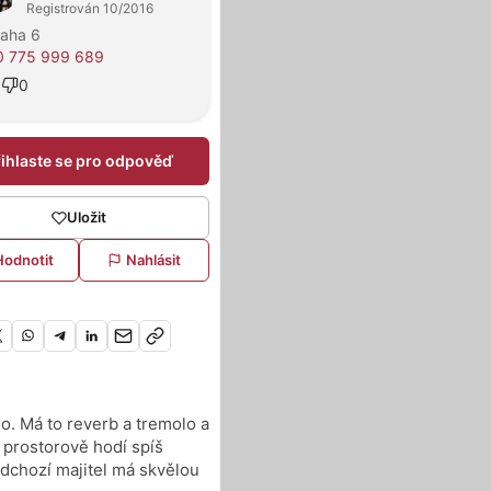
Registrován 10/2016
raha 6
0 775 999 689
3
0
řihlaste se pro odpověď
Uložit
Hodnotit
Nahlásit
ho. Má to reverb a tremolo a
e prostorově hodí spíš
edchozí majitel má skvělou