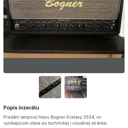
Popis inzerátu
Predám lampovú hlavu Bogner Ecstasy 3534, vo
vynikajúcom stave po technickej i vizuálnej stránke.