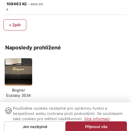
Burst
109463 Kč
~ 4500,00
€
« Zpět
Naposledy prohlížené
Bogner
Ecstasy 3534
🍪
Používáme cookies nezbytné pro správnou funkci a
Nastavení cookies
|
Vzhled:
světlý
tmavý
|
Kontakt
bezpečnost webu (ochrana proti podvodům). Se souhlasem
také cookies pro měření návštěvnosti.
Více informací
© 1999-2026 AUDIO PARTNER s.r.o.
Jen nezbytné
Přijmout vše