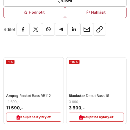
Uložit
Hodnotit
Nahlásit
Sdílet:
-1%
-10%
Ampeg
Rocket Bass RB112
Blackstar
Debut Bass 15
11 690,-
3 990,-
11 590,-
3 590,-
Koupit na Kytary.cz
Koupit na Kytary.cz