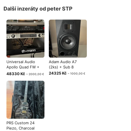
Další inzeráty od peter STP
Universal Audio
Adam Audio A7
Apollo Quad FW +
(2ks) + Sub 8
UAD-2 Satell
24325 Kč
48330 Kč
~ 1000,00 €
~ 2000,00 €
PRS Custom 24
Piezo, Charcoal