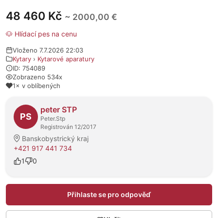
48 460 Kč
~ 2000,00 €
🐶 Hlídací pes na cenu
Vloženo 7.7.2026 22:03
Kytary
›
Kytarové aparatury
ID: 754089
Zobrazeno 534x
1× v oblíbených
O prodejci
peter STP
PS
Peter.Stp
Registrován 12/2017
Banskobystrický kraj
+421 917 441 734
1
0
Přihlaste se pro odpověď