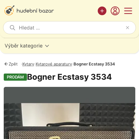
Výběr kategorie
Zpět
›
Kytary
›
Kytarové aparatury
›
Bogner Ecstasy 3534
Bogner Ecstasy 3534
PRODÁM
Fotografie