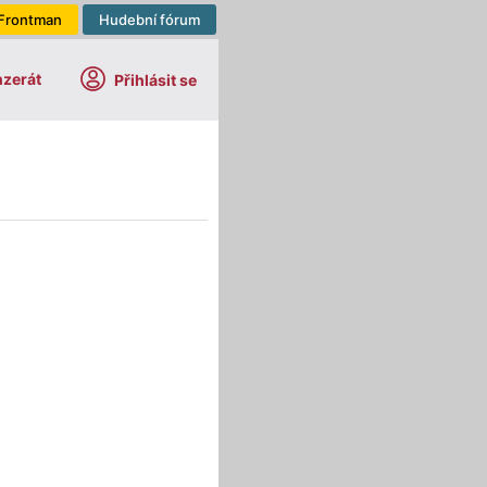
Frontman
Hudební fórum
nzerát
Přihlásit se