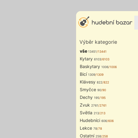
Výběr kategorie
vše
13451
/13441
Kytary
6103
/6103
Baskytary
1006
/1006
Bicí
1309
/1309
Klávesy
822
/822
Smyčce
90
/90
Dechy
195
/195
Zvuk
2761
/2761
Světla
213
/213
Hudebníci
606
/606
Lekce
78
/78
Ostatní
258
/258