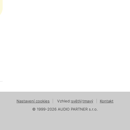
Nastavení cookies
|
Vzhled:
světlý
tmavý
|
Kontakt
© 1999-2026 AUDIO PARTNER s.r.o.