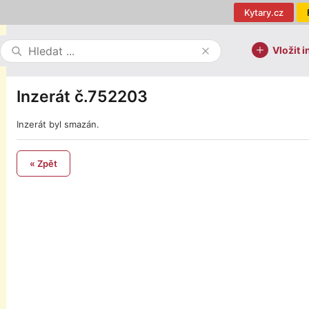
Kytary.cz
Vložit i
Inzerát č.752203
Inzerát byl smazán.
« Zpět