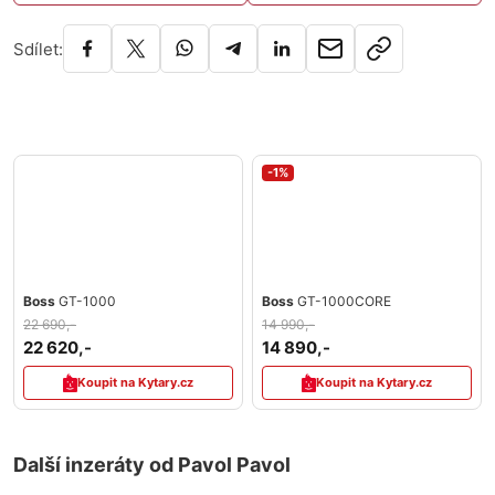
Sdílet:
-1%
Boss
GT-1000
Boss
GT-1000CORE
22 690,-
14 990,-
22 620,-
14 890,-
Koupit na Kytary.cz
Koupit na Kytary.cz
Další inzeráty od Pavol Pavol