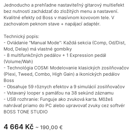
Jednoducho a prehľadne nastaviteľný gitarový multiefekt
bez nutnosti zachádzať do zložitých menu a nastavení.
Kvalitné efekty od Boss v masívnom kovovom tele. V
zachovalom peknom stave + napájací adaptér.
Technický popis:
- Ovládanie "Manual Mode": Každá sekcia (Comp, Od/Dist,
Mod, Delay) má vlastné gombíky
- 8 multifunkčných pedálov + 1 Expression pedál
(Volume/Wah)
- Technológia COSM: Modelovanie klasických zosilňovačov
(Plexi, Tweed, Combo, High Gain) a ikonických pedálov
Boss
- Obsahuje 59 rôznych efektov a 9 simulácií zosilňovačov
- Vstavaný looper s pamäťou na 38 sekúnd záznamu
- USB rozhranie: Funguje ako zvuková karta. Môžeš
nahrávať priamo do PC alebo upravovať zvuky cez softvér
BOSS TONE STUDIO
4 664 Kč
~ 190,00 €