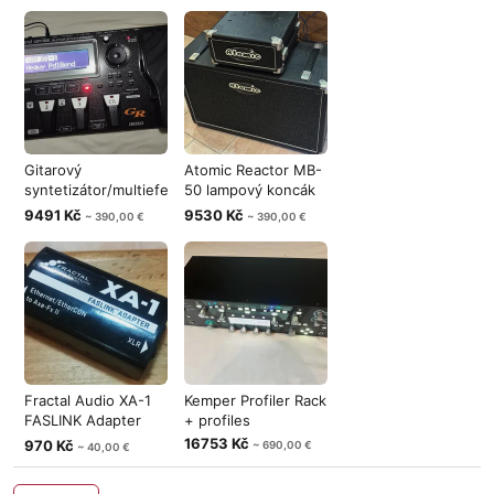
Gitarový
Atomic Reactor MB-
syntetizátor/multiefekt
50 lampový koncák
Roland GR-55
+ FRFR bo
9491 Kč
9530 Kč
~ 390,00 €
~ 390,00 €
Fractal Audio XA-1
Kemper Profiler Rack
FASLINK Adapter
+ profiles
(prevodník
16753 Kč
970 Kč
~ 690,00 €
~ 40,00 €