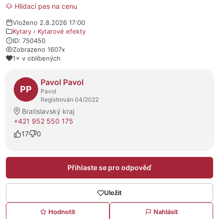
🐶 Hlídací pes na cenu
Vloženo 2.8.2026 17:00
Kytary
›
Kytarové efekty
ID: 750450
Zobrazeno 1607x
1× v oblíbených
O prodejci
Pavol Pavol
PP
Pavol
Registrován 04/2022
Bratislavský kraj
+421 952 550 175
17
0
Přihlaste se pro odpověď
Uložit
Hodnotit
Nahlásit