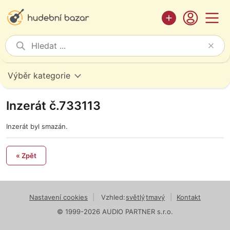
Výběr kategorie
Inzerát č.733113
Inzerát byl smazán.
« Zpět
Nastavení cookies
|
Vzhled:
světlý
tmavý
|
Kontakt
© 1999-2026 AUDIO PARTNER s.r.o.